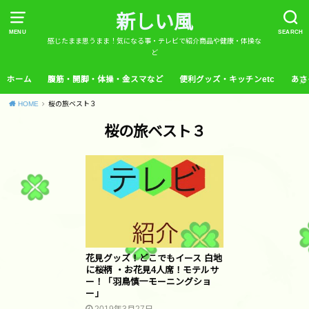
新しい風
MENU
SEARCH
感じたまま思うまま！気になる事・テレビで紹介商品や健康・体操な
ど
ホーム
腹筋・開脚・体操・金スマなど
便利グッズ・キッチンetc
あさ
HOME
桜の旅ベスト３
桜の旅ベスト３
花見グッズ！どこでもイース 白地
に桜柄 ・お花見4人席！モテルサ
ー！「羽鳥慎一モーニングショ
ー」