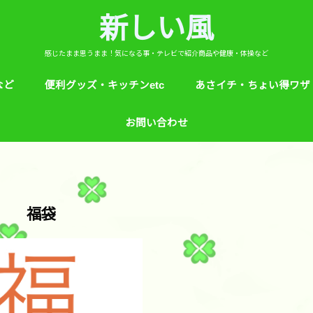
新しい風
感じたまま思うまま！気になる事・テレビで紹介商品や健康・体操など
など
便利グッズ・キッチンetc
あさイチ・ちょい得ワザ
ど
芸能人！愛用品・お気に入り
ヒルナンデス！紹介
絵本
めざましテレビ紹介
アプリ
生活のエトセトラ！
サンダル靴ずれ予防
ソレダメ！
子供の育て方と教育
花粉症
桜の旅ベスト３
あさイチ・ちょい得ワザ
親と子供の防犯術
収納術・ヒルナンデス紹
健康・あさイチ、サタデ
絆創膏が剥がれにくくい
お問い合わせ
マなど。
福袋