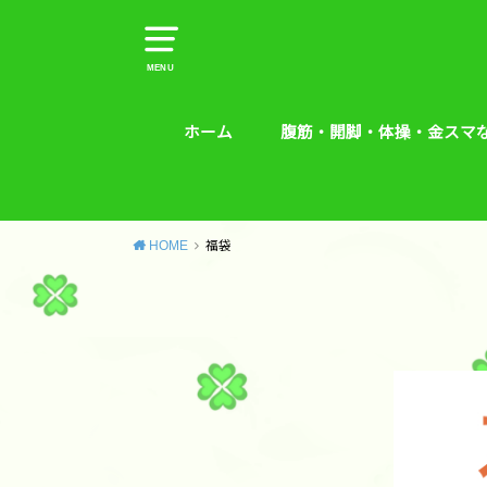
MENU
ホーム
腹筋・開脚・体操・金スマ
腹筋・開脚・体操・金スマな
腰痛予防エクササイズ
HOME
福袋