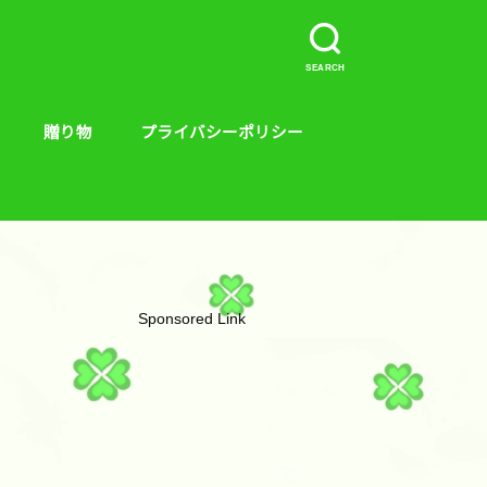
SEARCH
贈り物
プライバシーポリシー
介など。
ープラス、キンス
やり方
贈り物
絵本
Sponsored Link