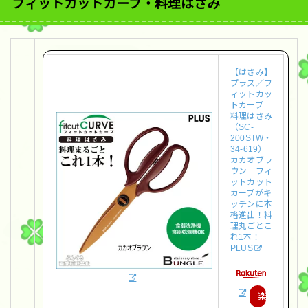
フィットカットカーブ・料理はさみ
【はさみ】
プラス／フ
ィットカッ
トカーブ
料理はさみ
（SC-
200STW・
34-619）
カカオブラ
ウン フィ
ットカット
カーブがキ
ッチンに本
格進出！料
理丸ごとこ
れ1本！
PLUS
楽