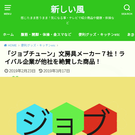
新しい風
MENU
SEARCH
感じたまま思うまま！気になる事・テレビで紹介商品や健康・体操な
ど
ホーム
腹筋・開脚・体操・金スマなど
便利グッズ・キッチンetc
あさ
HOME
便利グッズ・キッチンetc
「ジョブチューン」文房具メーカー７社！ラ
イバル企業が他社を絶賛した商品！
2019年2月23日
2019年3月17日