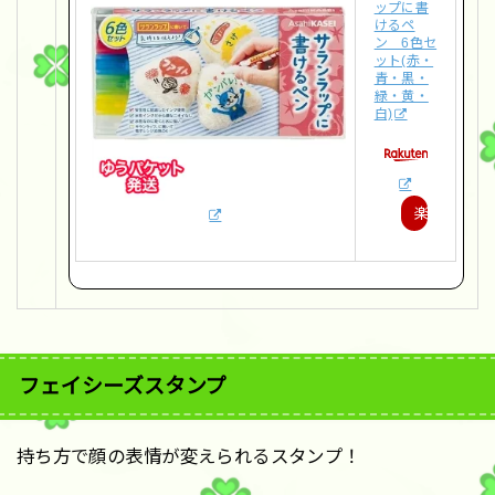
ップに書
けるペ
ン 6色セ
ット(赤・
青・黒・
緑・黄・
白)
楽
天
で
購
入
フェイシーズスタンプ
持ち方で顔の表情が変えられるスタンプ！