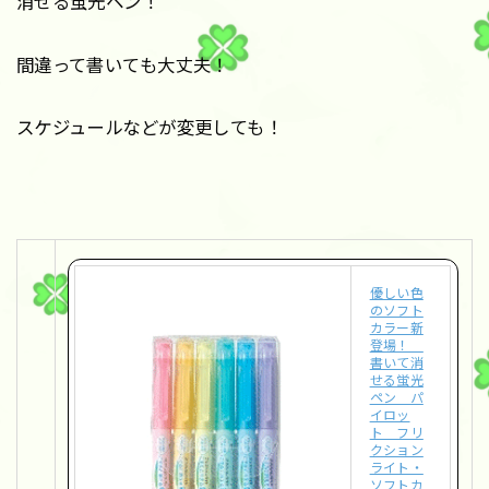
消せる蛍光ペン！
間違って書いても大丈夫！
スケジュールなどが変更しても！
優しい色
のソフト
カラー新
登場！
書いて消
せる蛍光
ペン パ
イロッ
ト フリ
クション
ライト・
ソフトカ