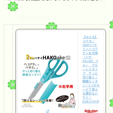
【はさみ】
コクヨ／
2WAYハサ
ミ＜ハコア
ケ＞右手用
（ハサ-
P410B）ブ
ルー グル
ーレスタイ
プ サッと
切り替え！
開梱カンタ
ン！2つのモ
ードで使え
る便利なハ
サミ！
KOKUYO