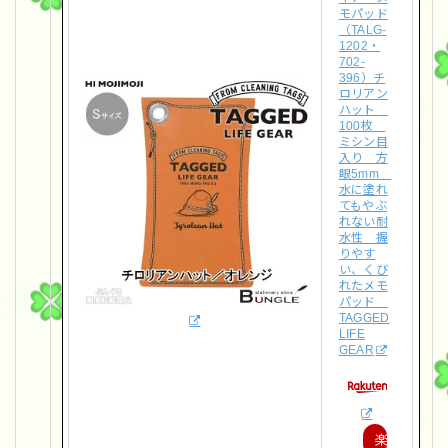
モパッド
（TALG-
1202・
702-
396）チ
ロリアン
ハット
100枚
ミシン目
入り 方
眼5mm
水に塗れ
てもやぶ
れない耐
水性 握
りやす
い、くび
れたメモ
パッド
TAGGED
LIFE
GEAR
楽