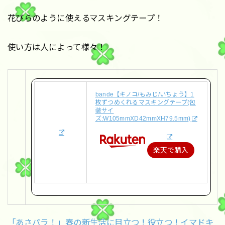
花びらのように使えるマスキングテープ！
使い方は人によって様々！
bande【キノコ/もみじ/いちょう】1
枚ずつめくれるマスキングテープ(包
装サイ
ズ:W105mmXD42mmXH79.5mm)
楽天で購入
「あさパラ！」春の新生活に目立つ！役立つ！イマドキ