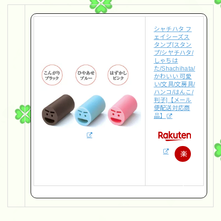
シャチハタ フ
ェイシーズス
タンプ[スタン
プ/シヤチハタ/
しゃちは
た/Shachihata/
かわいい 可愛
い/文具/文房具/
ハンコ/はんこ/
判子]【メール
便配送対応商
品】
楽
天
で
購
入