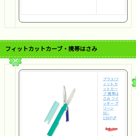
天
で
購
入
フィットカットカーブ・携帯はさみ
プラス/フ
ィットカ
ットカー
ブ 携帯は
さみ ツイ
ッギー グ
リーン
SC-
130P