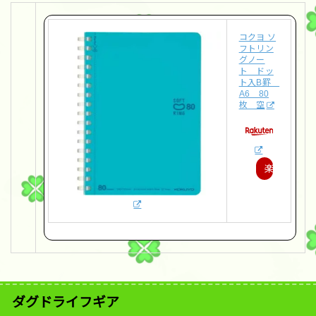
コクヨ ソ
フトリン
グノー
ト ドッ
ト入B罫
A6 80
枚 空
楽
天
で
購
入
ダグドライフギア