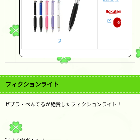
ma88-
楽
天
で
購
入
フィクションライト
ゼブラ・ぺんてるが絶賛したフィクションライト！