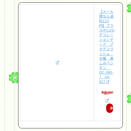
【メール
便なら送
料120
円】プラ
ス(PLUS)
デコレー
ションテ
ープ プ
チデコラ
ッシュ
太幅 楽
しみペン
ギン
DC-090-
7 49-
927
楽
天
で