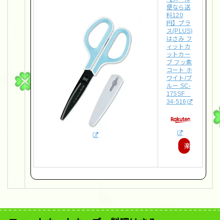
便なら送
料120
円】プラ
ス(PLUS)
はさみ フ
ィットカ
ットカー
ブ フッ素
コート ホ
ワイト/ブ
ルー SC-
175SF
34-516
楽
天
で
購
入