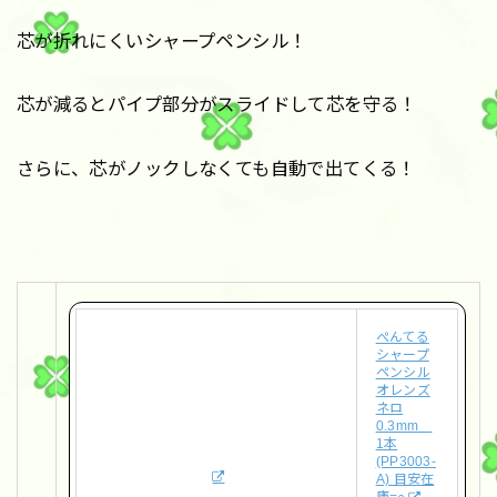
芯が折れにくいシャープペンシル！
芯が減るとパイプ部分がスライドして芯を守る！
さらに、芯がノックしなくても自動で出てくる！
ぺんてる
シャープ
ペンシル
オレンズ
ネロ
0.3mm
1本
(PP3003-
A) 目安在
庫=○