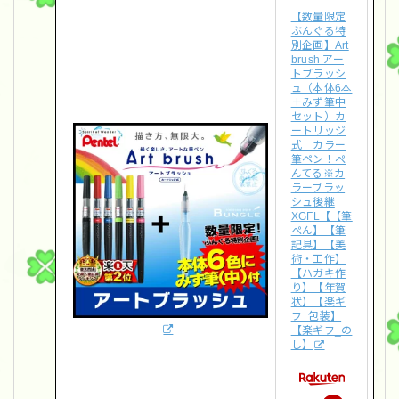
【数量限定
ぶんぐる特
別企画】Art
brush アー
トブラッシ
ュ（本体6本
＋みず筆中
セット）カ
ートリッジ
式 カラー
筆ペン！ぺ
んてる※カ
ラーブラッ
シュ後継
XGFL【【筆
ぺん】【筆
記具】【美
術・工作】
【ハガキ作
り】【年賀
状】【楽ギ
フ_包装】
【楽ギフ_の
し】