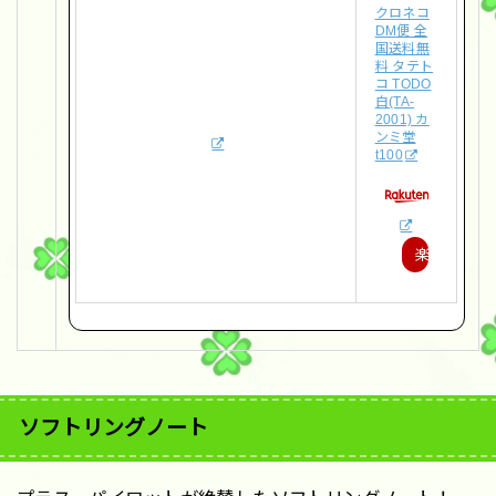
クロネコ
DM便 全
国送料無
料 タテト
コ TODO
白(TA-
2001) カ
ンミ堂
t100
楽
天
で
購
入
ソフトリングノート