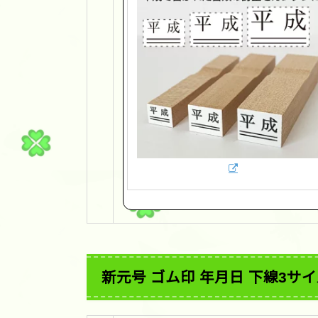
新元号 ゴム印 年月日 下線3サ