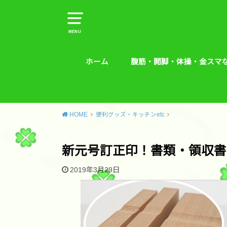
MENU
ホーム
腹筋・開脚・体操・金スマ
腹筋・開脚・体操・金スマな
腰痛予防エクササイズ
HOME
便利グッズ・キッチンetc
新元号訂正印！書類・領収書
2019年3月29日