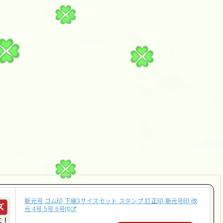
新元号 ゴム印 下線3サイズセット スタンプ 訂正印 新元号印 改
元 4号 5号 6号[t]