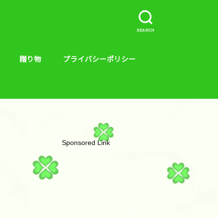
SEARCH
贈り物
プライバシーポリシー
介など。
ープラス、キンス
やり方
贈り物
絵本
Sponsored Link