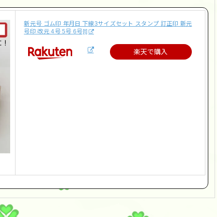
新元号 ゴム印 年月日 下線3サイズセット スタンプ 訂正印 新元
号印 改元 4号 5号 6号[t]
楽天で購入