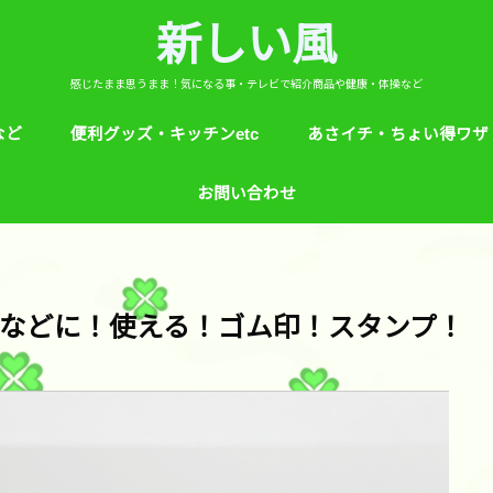
新しい風
感じたまま思うまま！気になる事・テレビで紹介商品や健康・体操など
など
便利グッズ・キッチンetc
あさイチ・ちょい得ワザ
ど
芸能人！愛用品・お気に入り
ヒルナンデス！紹介
絵本
めざましテレビ紹介
アプリ
生活のエトセトラ！
サンダル靴ずれ予防
ソレダメ！
子供の育て方と教育
花粉症
桜の旅ベスト３
あさイチ・ちょい得ワザ
親と子供の防犯術
収納術・ヒルナンデス紹
健康・あさイチ、サタデ
絆創膏が剥がれにくくい
お問い合わせ
マなど。
などに！使える！ゴム印！スタンプ！