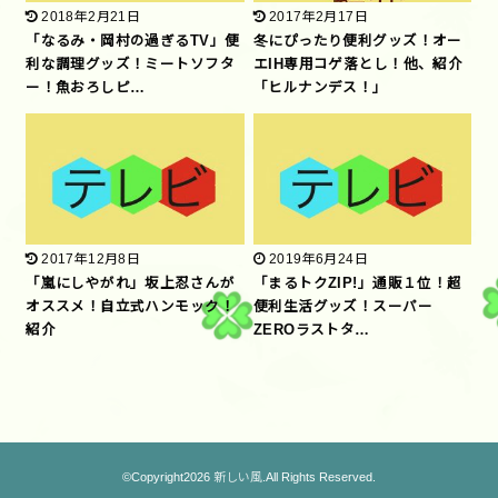
2018年2月21日
2017年2月17日
「なるみ・岡村の過ぎるTV」便
冬にぴったり便利グッズ！オー
利な調理グッズ！ミートソフタ
エIH専用コゲ落とし！他、紹介
ー！魚おろしピ…
「ヒルナンデス！」
2017年12月8日
2019年6月24日
「嵐にしやがれ」坂上忍さんが
「まるトクZIP!」通販１位！超
オススメ！自立式ハンモック！
便利生活グッズ！スーパー
紹介
ZEROラストタ…
©Copyright2026
新しい風
.All Rights Reserved.