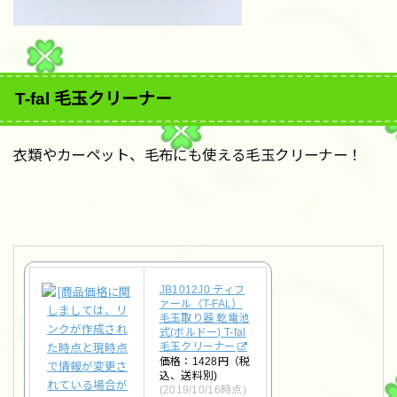
T-fal 毛玉クリーナー
衣類やカーペット、毛布にも使える毛玉クリーナー！
JB1012J0 ティフ
ァール（T-FAL）
毛玉取り器 乾電池
式(ボルドー) T-fal
毛玉クリーナー
価格：1428円（税
込、送料別)
(2019/10/16時点)