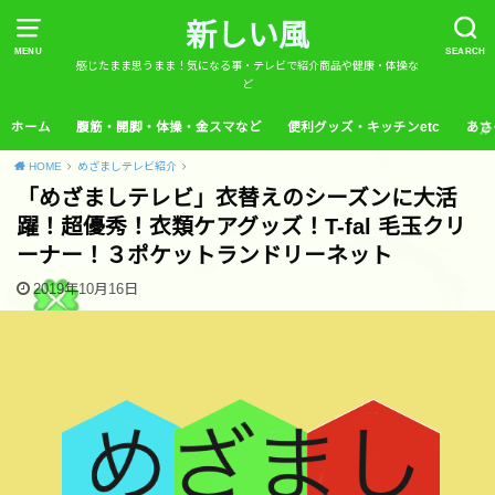
新しい風
MENU
SEARCH
感じたまま思うまま！気になる事・テレビで紹介商品や健康・体操な
ど
ホーム
腹筋・開脚・体操・金スマなど
便利グッズ・キッチンetc
あさ
HOME
めざましテレビ紹介
「めざましテレビ」衣替えのシーズンに大活
躍！超優秀！衣類ケアグッズ！T-fal 毛玉クリ
ーナー！３ポケットランドリーネット
2019年10月16日