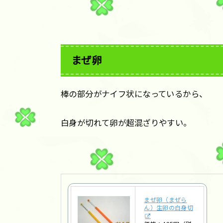
まぜ卵
棒の部分がナイフ状になっているから、
白身が切れて卵が超混ざりやすい。
まぜ卵（まぜら
ん）生卵の白身切