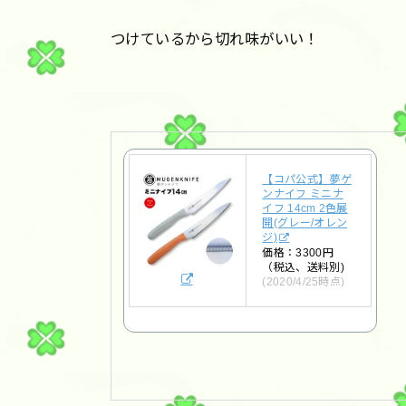
つけているから切れ味がいい！
【コパ公式】夢ゲ
ンナイフ ミニナ
イフ 14cm 2色展
開(グレー/オレン
ジ)
価格：3300円
（税込、送料別)
(2020/4/25時点)