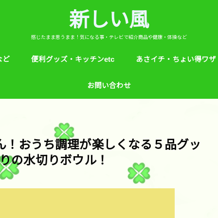
新しい風
感じたまま思うまま！気になる事・テレビで紹介商品や健康・体操など
など
便利グッズ・キッチンetc
あさイチ・ちょい得ワザ
ど
芸能人！愛用品・お気に入り
ヒルナンデス！紹介
絵本
めざましテレビ紹介
アプリ
生活のエトセトラ！
サンダル靴ずれ予防
ソレダメ！
子供の育て方と教育
花粉症
桜の旅ベスト３
あさイチ・ちょい得ワザ
親と子供の防犯術
収納術・ヒルナンデス紹
健康・あさイチ、サタデ
絆創膏が剥がれにくくい
お問い合わせ
マなど。
さん！おうち調理が楽しくなる５品グッ
りの水切りボウル！