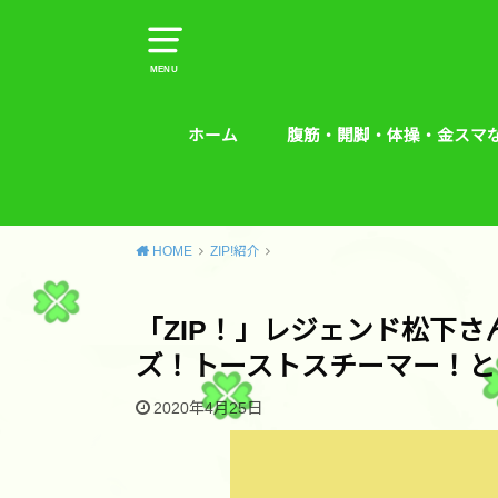
MENU
ホーム
腹筋・開脚・体操・金スマ
腹筋・開脚・体操・金スマな
腰痛予防エクササイズ
HOME
ZIP!紹介
「ZIP！」レジェンド松下
ズ！トーストスチーマー！と
2020年4月25日