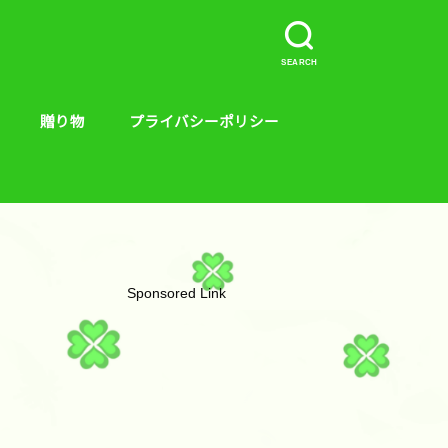
SEARCH
贈り物
プライバシーポリシー
介など。
ープラス、キンス
やり方
贈り物
絵本
Sponsored Link