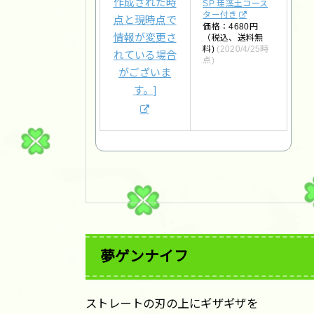
SP 珪藻土コース
ター付き
価格：4680円
（税込、送料無
料)
(2020/4/25時
点)
夢ゲンナイフ
ストレートの刃の上にギザギザを