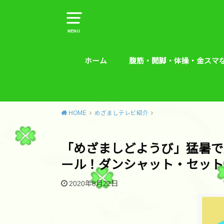
MENU
ホーム
腹筋・開脚・体操・金スマ
腹筋・開脚・体操・金スマな
腰痛予防エクササイズ
HOME
めざましテレビ紹介
「めざましどようび」猛暑で
ール！ダンシャット・セット
2020年8月22日