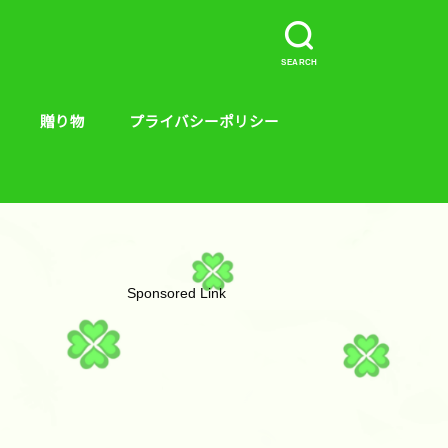
SEARCH
贈り物
プライバシーポリシー
介など。
ープラス、キンス
やり方
贈り物
絵本
Sponsored Link