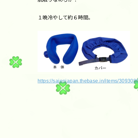
１晩冷やして約６時間。
https://saienjapan.thebase.in/items/309308