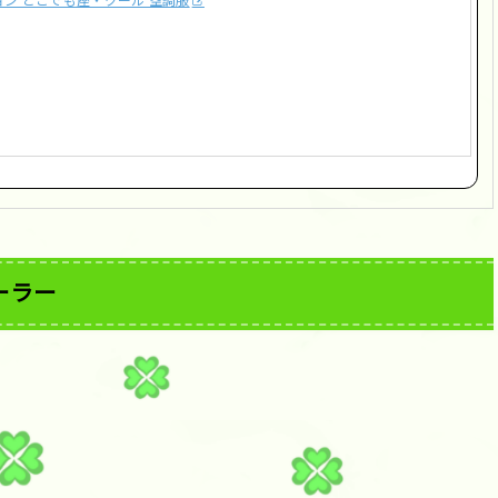
ン どこでも座・クール 空調服
ーラー
う