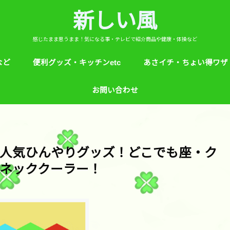
新しい風
感じたまま思うまま！気になる事・テレビで紹介商品や健康・体操など
など
便利グッズ・キッチンetc
あさイチ・ちょい得ワザ
ど
芸能人！愛用品・お気に入り
ヒルナンデス！紹介
絵本
めざましテレビ紹介
アプリ
生活のエトセトラ！
サンダル靴ずれ予防
ソレダメ！
子供の育て方と教育
花粉症
桜の旅ベスト３
あさイチ・ちょい得ワザ
親と子供の防犯術
収納術・ヒルナンデス紹
健康・あさイチ、サタデ
絆創膏が剥がれにくくい
お問い合わせ
マなど。
人気ひんやりグッズ！どこでも座・ク
ネッククーラー！