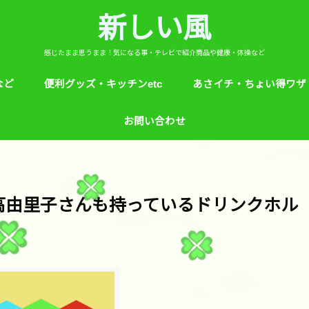
新しい風
感じたまま思うまま！気になる事・テレビで紹介商品や健康・体操など
など
便利グッズ・キッチンetc
あさイチ・ちょい得ワザ
ど
芸能人！愛用品・お気に入り
ヒルナンデス！紹介
絵本
めざましテレビ紹介
アプリ
生活のエトセトラ！
サンダル靴ずれ予防
ソレダメ！
子供の育て方と教育
花粉症
桜の旅ベスト３
あさイチ・ちょい得ワザ
親と子供の防犯術
収納術・ヒルナンデス紹
健康・あさイチ、サタデ
絆創膏が剥がれにくくい
お問い合わせ
マなど。
高由里子さんも持っているドリンクホル