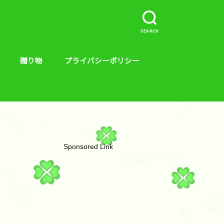
SEARCH
贈り物
プライバシーポリシー
介など。
ープラス、キンス
やり方
贈り物
絵本
Sponsored Link