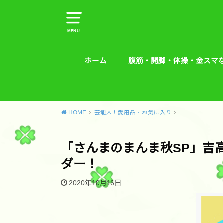
MENU
ホーム
腹筋・開脚・体操・金スマ
腹筋・開脚・体操・金スマな
腰痛予防エクササイズ
HOME
芸能人！愛用品・お気に入り
「さんまのまんま秋SP」吉
ダー！
2020年10月16日