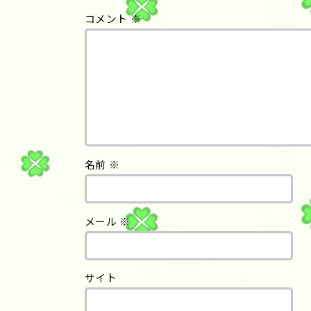
コメント
※
名前
※
メール
※
サイト