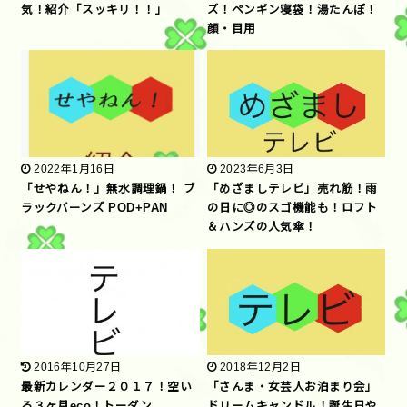
気！紹介「スッキリ！！」
ズ！ペンギン寝袋！湯たんぽ！
顔・目用
2022年1月16日
2023年6月3日
「せやねん！」無水調理鍋！ ブ
「めざましテレビ」売れ筋！雨
ラックバーンズ POD+PAN
の日に◎のスゴ機能も！ロフト
＆ハンズの人気傘！
2016年10月27日
2018年12月2日
最新カレンダー２０１７！空い
「さんま・女芸人お泊まり会」
ろ３ヶ月eco！トーダン
ドリームキャンドル！誕生日や