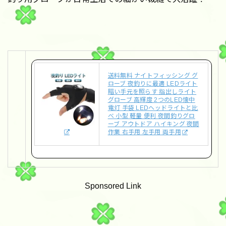
送料無料 ナイトフィッシング グ
ローブ 夜釣りに最適 LEDライト
暗い手元を照らす 指出しライト
グローブ 高輝度 2つのLED懐中
電灯 手袋 LEDヘッドライトと比
べ 小型 軽量 便利 夜間釣りグロ
ーブ アウトドア ハイキング 夜間
作業 右手用 左手用 両手用
Sponsored Link