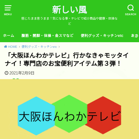
新しい風
MENU
SEARCH
感じたまま思うまま！気になる事・テレビで紹介商品や健康・体操な
ど
ホーム
腹筋・開脚・体操・金スマなど
便利グッズ・キッチンetc
あさ
HOME
便利グッズ・キッチンetc
「大阪ほんわかテレビ」行かなきゃモッタイ
ナイ！専門店のお宝便利アイテム第３弾！
2021年2月9日