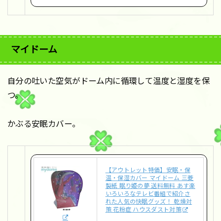
マイドーム
自分の吐いた空気がドーム内に循環して温度と湿度を保
つ。
かぶる安眠カバー。
【アウトレット特価】安眠・保
温・保湿カバー マイドーム 三菱
製紙 眠り姫の夢 送料無料 あす楽
いろいろなテレビ番組で紹介さ
れた人気の快眠グッズ！ 乾燥対
策 花粉症 ハウスダスト対策