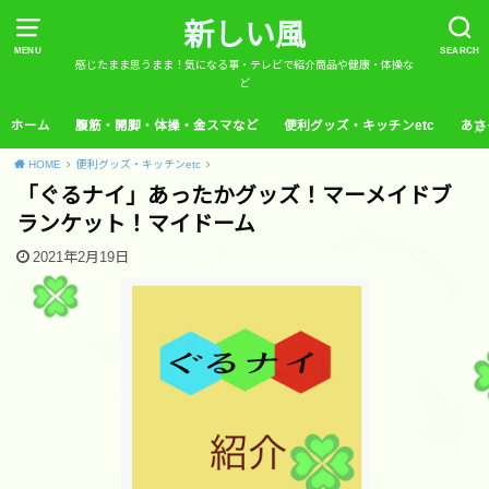
新しい風
MENU
SEARCH
感じたまま思うまま！気になる事・テレビで紹介商品や健康・体操な
ど
ホーム
腹筋・開脚・体操・金スマなど
便利グッズ・キッチンetc
あさ
HOME
便利グッズ・キッチンetc
「ぐるナイ」あったかグッズ！マーメイドブ
ランケット！マイドーム
2021年2月19日