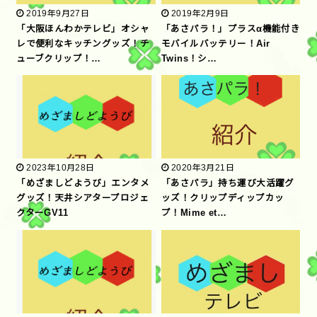
2019年9月27日
2019年2月9日
「大阪ほんわかテレビ」オシャ
「あさパラ！」プラスα機能付き
レで便利なキッチングッズ！チ
モバイルバッテリー！Air
ューブクリップ！…
Twins！シ…
2023年10月28日
2020年3月21日
「めざましどようび」エンタメ
「あさパラ」持ち運び大活躍グ
グッズ！天井シアタープロジェ
ッズ！クリップディップカッ
クターGV11
プ！Mime et…