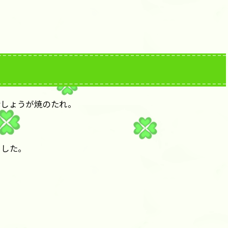
なしょうが焼のたれ。
、
ました。