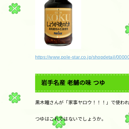
https://www.pole-star.co.jp/shopdetail/000
岩手名産 老舗の味 つゆ
黒木瞳さんが「家事ヤロウ！！！」で使わ
つゆはこれではないでしょうか。