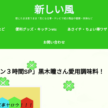
新しい風
感じたまま思うまま！気になる事・テレビで紹介商品や健康・体操など
など
便利グッズ・キッチンetc
あさイチ・ちょい得ワザ
ど
芸能人！愛用品・お気に入り
ヒルナンデス！紹介
絵本
めざましテレビ紹介
アプリ
生活のエトセトラ！
サンダル靴ずれ予防
ソレダメ！
子供の育て方と教育
花粉症
桜の旅ベスト３
あさイチ・ちょい得ワザ
親と子供の防犯術
収納術・ヒルナンデス紹
健康・あさイチ、サタデ
絆創膏が剥がれにくくい
お問い合わせ
マなど。
ン３時間SP」黒木瞳さん愛用調味料！