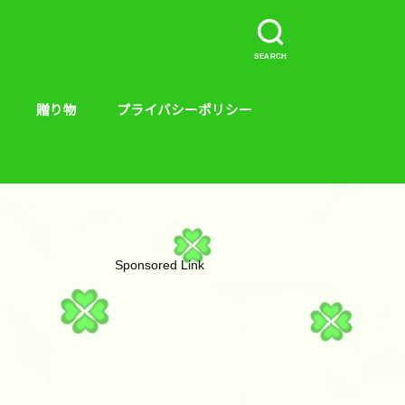
SEARCH
贈り物
プライバシーポリシー
介など。
ープラス、キンス
やり方
贈り物
絵本
Sponsored Link