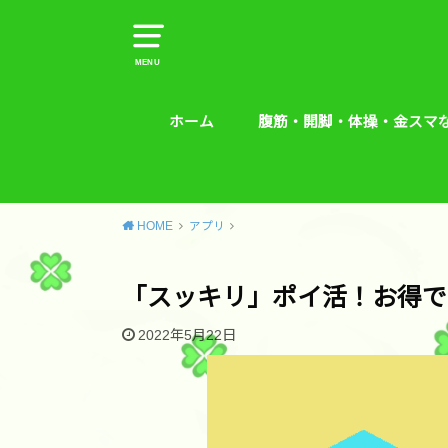
MENU
ホーム
腹筋・開脚・体操・金スマ
腹筋・開脚・体操・金スマな
腰痛予防エクササイズ
HOME
アプリ
「スッキリ」ポイ活！お得で
2022年5月22日