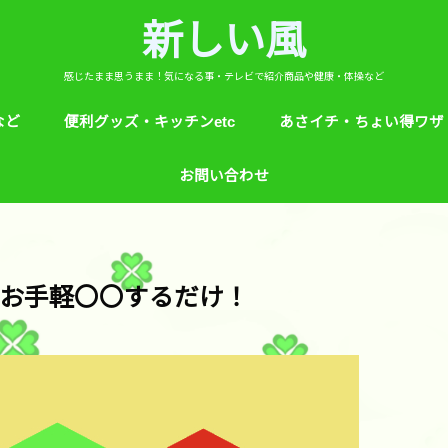
新しい風
感じたまま思うまま！気になる事・テレビで紹介商品や健康・体操など
など
便利グッズ・キッチンetc
あさイチ・ちょい得ワザ
ど
芸能人！愛用品・お気に入り
ヒルナンデス！紹介
絵本
めざましテレビ紹介
アプリ
生活のエトセトラ！
サンダル靴ずれ予防
ソレダメ！
子供の育て方と教育
花粉症
桜の旅ベスト３
あさイチ・ちょい得ワザ
親と子供の防犯術
収納術・ヒルナンデス紹
健康・あさイチ、サタデ
絆創膏が剥がれにくくい
お問い合わせ
マなど。
お手軽〇〇するだけ！