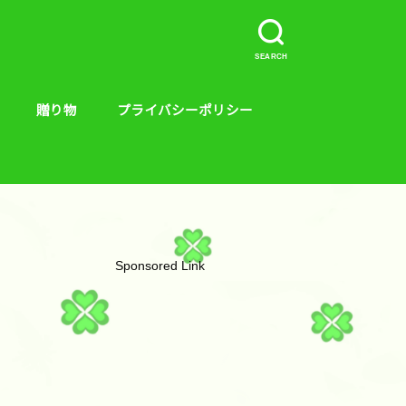
SEARCH
贈り物
プライバシーポリシー
介など。
ープラス、キンス
やり方
贈り物
絵本
Sponsored Link