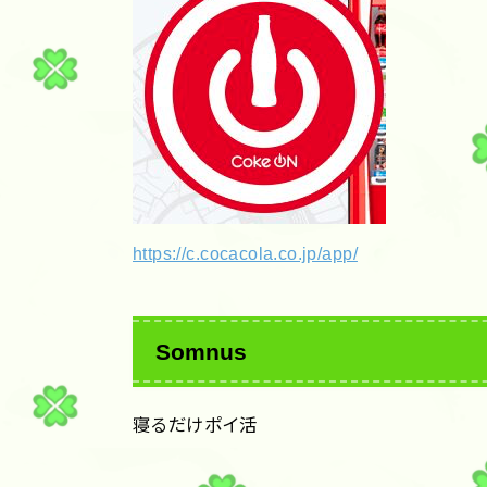
https://c.cocacola.co.jp/app/
Somnus
寝るだけポイ活