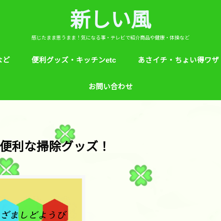
新しい風
感じたまま思うまま！気になる事・テレビで紹介商品や健康・体操など
など
便利グッズ・キッチンetc
あさイチ・ちょい得ワザ
ど
芸能人！愛用品・お気に入り
ヒルナンデス！紹介
絵本
めざましテレビ紹介
アプリ
生活のエトセトラ！
サンダル靴ずれ予防
ソレダメ！
子供の育て方と教育
花粉症
桜の旅ベスト３
あさイチ・ちょい得ワザ
親と子供の防犯術
収納術・ヒルナンデス紹
健康・あさイチ、サタデ
絆創膏が剥がれにくくい
お問い合わせ
マなど。
便利な掃除グッズ！