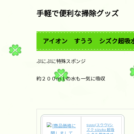
手軽で便利な掃除グッズ
アイオン すうう シズク超吸
ぷにぷに特殊スポンジ
約２００ｍｌの水も一気に吸収
suuu(スウウ)/シ
ズク sizuku 超吸