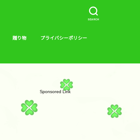
SEARCH
贈り物
プライバシーポリシー
介など。
ープラス、キンス
やり方
贈り物
絵本
Sponsored Link