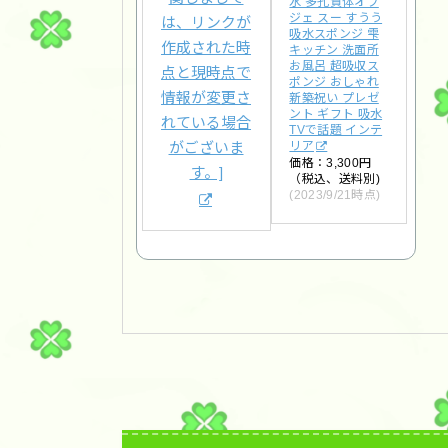
水 多孔質体オブ
ジェ スー すうう
吸水スポンジ 雫
キッチン 洗面所
お風呂 超吸収ス
ポンジ おしゃれ
新築祝い プレゼ
ント ギフト 吸水
TVで話題 インテ
リア
価格：3,300円
（税込、送料別)
(2023/9/21時点)