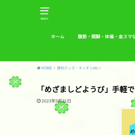
MENU
ホーム
腹筋・開脚・体操・金スマ
腹筋・開脚・体操・金スマな
腰痛予防エクササイズ
HOME
便利グッズ・キッチンetc
「めざましどようび」手軽で
2023年9月21日