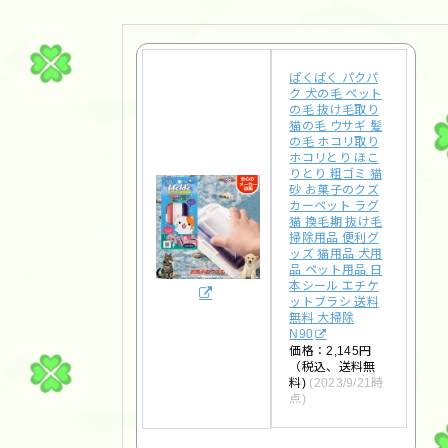
ぱくぱく パクパ
ク 犬の毛 ペット
の毛 抜け毛取り
猫の毛 ウサギ 髪
の毛 ホコリ取り
ホコリとり ほこ
りとり 粗ゴミ 猫
砂 お菓子のクズ
カーペット ラグ
猫 換毛期 抜け毛
掃除用品 便利グ
ッズ 猫用品 犬用
品 ペット用品 日
本シール エチケ
ットブラシ 送料
無料 大掃除
N90
価格：2,145円
（税込、送料無
料)
(2023/9/21時
点)