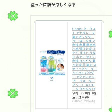
塗った首筋が涼しくなる
Coolist クーリス
ト アセダレーヌ
塗るネッククー
ラー ロールオン
爽快 爽撃 零氷感
冷感 頭汗対策 汗
だく 首すじ うな
じ おでこ 涼しい
爽快 ひんやり 暑
さ対策 首 塗る ス
ティッククーラー
さらさらパウダ
ー アクアシャン
プー ウォーター
グリーン メント
ール リベルタ
価格：880円（税
込、送料別)
(2024/5/22時点)