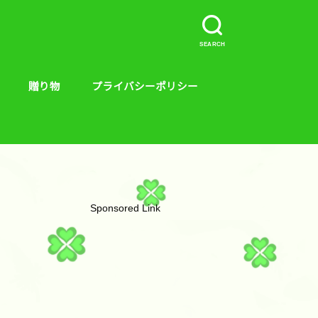
SEARCH
贈り物
プライバシーポリシー
介など。
ープラス、キンス
やり方
贈り物
絵本
Sponsored Link