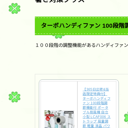
ターボハンディファン 100段階
１００段階の調整機能があるハンディファ
【365日出荷&当
店限定特典付】
ターボハンディフ
ァン 100段階調
節機能付 ポータ
ブル扇風機 自立
小型 LCAF006 ス
トラップ 風量調
節 軽量 液晶 パワ