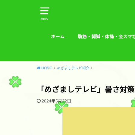
MENU
ホーム
腹筋・開脚・体操・金スマ
腹筋・開脚・体操・金スマな
腰痛予防エクササイズ
HOME
めざましテレビ紹介
「めざましテレビ」暑さ対策
2024年5月22日