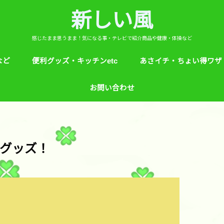
新しい風
感じたまま思うまま！気になる事・テレビで紹介商品や健康・体操など
など
便利グッズ・キッチンetc
あさイチ・ちょい得ワザ
ど
芸能人！愛用品・お気に入り
ヒルナンデス！紹介
絵本
めざましテレビ紹介
アプリ
生活のエトセトラ！
サンダル靴ずれ予防
ソレダメ！
子供の育て方と教育
花粉症
桜の旅ベスト３
あさイチ・ちょい得ワザ
親と子供の防犯術
収納術・ヒルナンデス紹
健康・あさイチ、サタデ
絆創膏が剥がれにくくい
お問い合わせ
マなど。
グッズ！