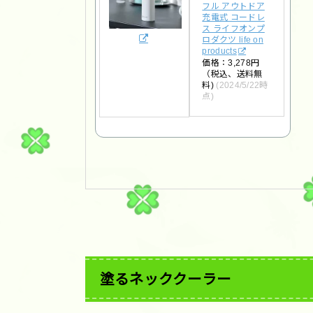
フル アウトドア
充電式 コードレ
ス ライフオンプ
ロダクツ life on
products
価格：3,278円
（税込、送料無
料)
(2024/5/22時
点)
塗るネッククーラー