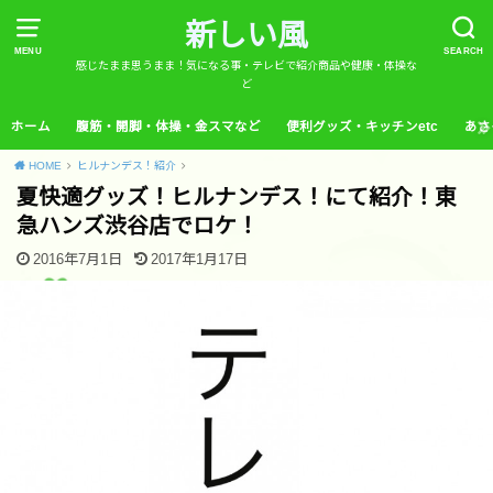
新しい風
MENU
SEARCH
感じたまま思うまま！気になる事・テレビで紹介商品や健康・体操な
ど
ホーム
腹筋・開脚・体操・金スマなど
便利グッズ・キッチンetc
あさ
HOME
ヒルナンデス！紹介
夏快適グッズ！ヒルナンデス！にて紹介！東
急ハンズ渋谷店でロケ！
2016年7月1日
2017年1月17日