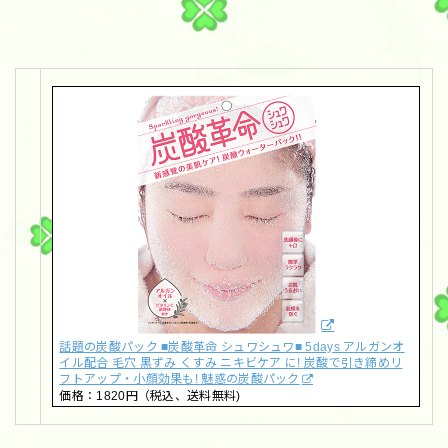
話題の炭酸パック ■炭酸革命 シュワシュワ■ 5days アルガンオ
イル配合 毛穴 黒ずみ くすみ ニキビケア に! 炭酸で引き締めリ
フトアップ・小顔効果も! 魅惑の炭酸パック
価格：1820円（税込、送料無料)