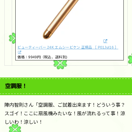
ビューティーバー 24K エムシービケン 正規品 ［ P01Jul16 ］
価格：9949円（税込、送料別)
空調服！
陣内智則さん「空調服、ご試着出来ます！どういう事？
スゴイ！ここに扇風機みたいな！風が流れるって事！涼
しいわ！涼しい！