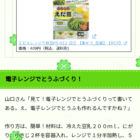
エビスレンジで枝豆PS-G12【D】【楽ギフ_包装】【RCP】
価格：409円（税込、送料別)
電子レンジでとうふづくり！
山口さん「見て！電子レンジでとうふづくりって書いて
ある。え、電子レンジでとうふも作れるんですかね？」
作り方は、簡単！材料は、冷えた豆乳２００ｍｌ、にが
り、小さじ２杯を容器入れ、レンジで１分半加熱し、５