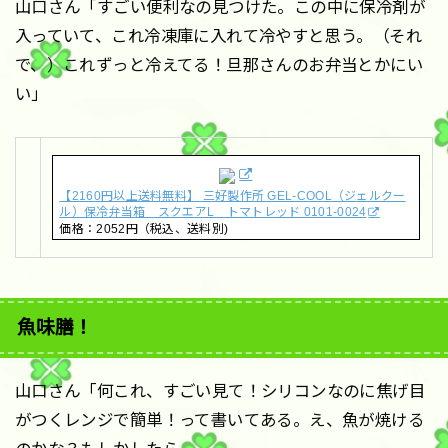
山口さん「すごい便利なの見つけた。この中に保冷剤が
入っていて、これ冷凍庫に入れて冷やすと思う。（それ
で、）これずっと冷えてる！旦那さんのお弁当とかにい
い」
【2160円以上送料無料】 三好製作所 GEL-COOL（ジェルクー
ル）保冷弁当箱 スクエアL トマトレッド 0101-0024
価格：2052円（税込、送料別)
魚味膳！
山口さん「何これ、すごい見て！シリコンなのに焦げ目
がつくレンジで簡単！って書いてある。え、魚が焼ける