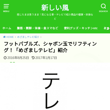
新しい風
MENU
SEARCH
感じたまま思うまま！気になる事・テレビで紹介商品や健康・体操な
ど
ホーム
腹筋・開脚・体操・金スマなど
便利グッズ・キッチンetc
あさ
HOME
めざましテレビ紹介
フットバブルズ、シャボン玉でリフティン
グ！「めざましテレビ」紹介
2016年8月25日
2017年1月17日