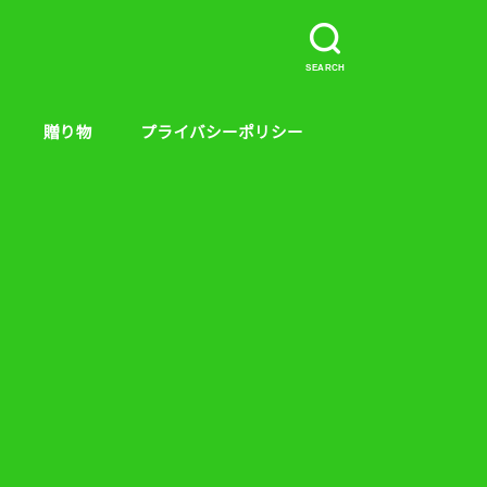
SEARCH
贈り物
プライバシーポリシー
介など。
ープラス、キンス
やり方
贈り物
絵本