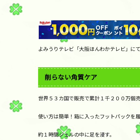
よみうりテレビ「大阪ほんわかテレビ」に
削らない角質ケア
世界５３カ国で販売で累計１千２００万個
使い方は簡単！箱に入ったフットパックを
約１時間ジェルの中に足を浸す。