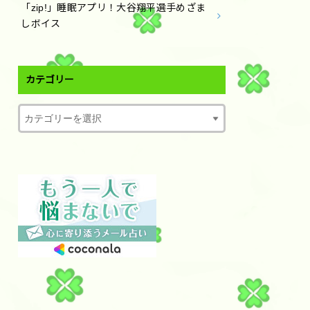
「zip!」睡眠アプリ！大谷翔平選手めざま
しボイス
カテゴリー