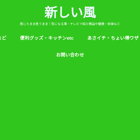
新しい風
感じたまま思うまま！気になる事・テレビで紹介商品や健康・体操など
など
便利グッズ・キッチンetc
あさイチ・ちょい得ワザ
ど
芸能人！愛用品・お気に入り
ヒルナンデス！紹介
絵本
めざましテレビ紹介
アプリ
生活のエトセトラ！
サンダル靴ずれ予防
ソレダメ！
子供の育て方と教育
花粉症
桜の旅ベスト３
あさイチ・ちょい得ワザ
親と子供の防犯術
収納術・ヒルナンデス紹
健康・あさイチ、サタデ
絆創膏が剥がれにくくい
お問い合わせ
マなど。