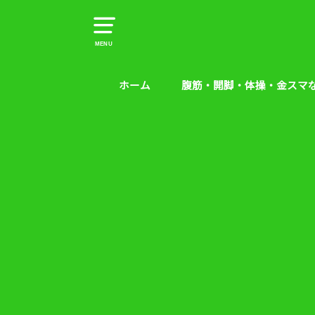
MENU
ホーム
腹筋・開脚・体操・金スマ
腹筋・開脚・体操・金スマな
腰痛予防エクササイズ