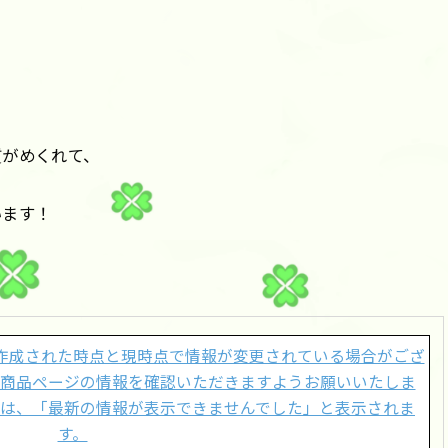
質がめくれて、
います！