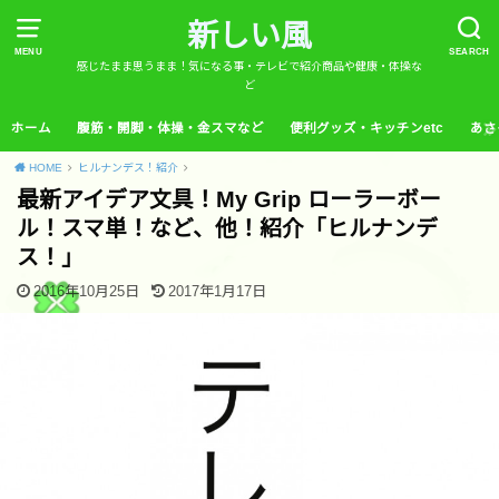
新しい風
MENU
SEARCH
感じたまま思うまま！気になる事・テレビで紹介商品や健康・体操な
ど
ホーム
腹筋・開脚・体操・金スマなど
便利グッズ・キッチンetc
あさ
HOME
ヒルナンデス！紹介
最新アイデア文具！My Grip ローラーボー
ル！スマ単！など、他！紹介「ヒルナンデ
ス！」
2016年10月25日
2017年1月17日