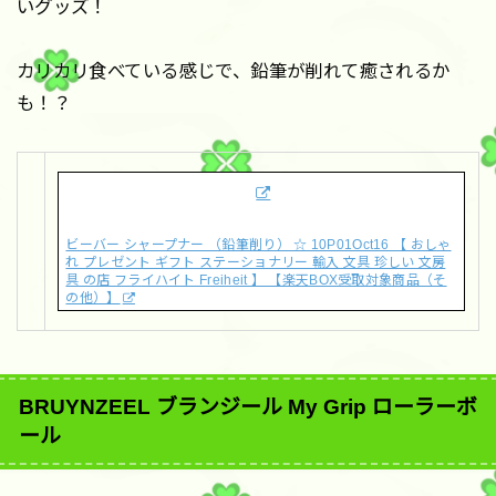
いグッズ！
カリカリ食べている感じで、鉛筆が削れて癒されるか
も！？
ビーバー シャープナー （鉛筆削り） ☆ 10P01Oct16 【 おしゃ
れ プレゼント ギフト ステーショナリー 輸入 文具 珍しい 文房
具 の店 フライハイト Freiheit 】 【楽天BOX受取対象商品（そ
の他）】
BRUYNZEEL ブランジール My Grip ローラーボ
ール