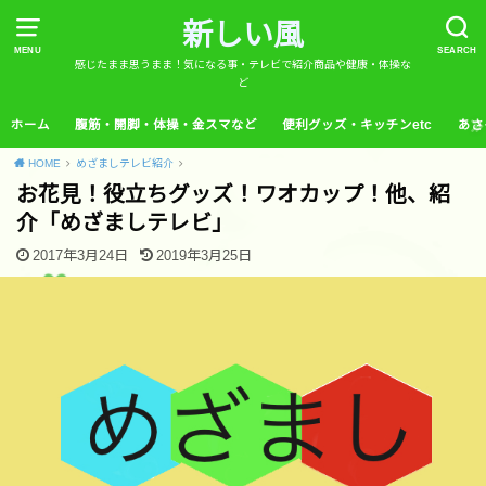
新しい風
MENU
SEARCH
感じたまま思うまま！気になる事・テレビで紹介商品や健康・体操な
ど
ホーム
腹筋・開脚・体操・金スマなど
便利グッズ・キッチンetc
あさ
HOME
めざましテレビ紹介
お花見！役立ちグッズ！ワオカップ！他、紹
介「めざましテレビ」
2017年3月24日
2019年3月25日