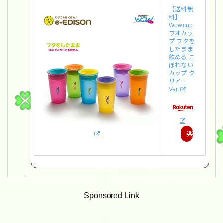
【送料無
料】
Wowcup
ワオカッ
プ フタを
したまま
飲める こ
ぼれない
カップ ク
リアー
Ver.
楽
天
で
購
Sponsored Link
入