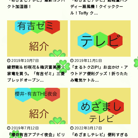
「めざましテレビ」最新コンパ
「めざましテレビ」超軽量ハン
クト加湿器！
ディー扇風機！クイッククー
ル！Toffy ク…
2019年10月7日
2019年11月1日
綾野剛＆杉咲花＆梅沢富美男！
「まるトクZIP!」お出かけ・ア
家電を買う。「有吉ゼミ」三菱
ウトドア便利グッズ！折りたた
ブレッドオーブン…
み電気ケトル…
2019年7月12日
2022年3月17日
「櫻井有吉アブナイ夜会」ビリ
「めざましテレビ」便利すぎる