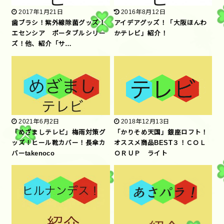
2017年1月21日
2016年8月12日
歯ブラシ！紫外線除菌グッズ！
アイデアグッズ！「大阪ほんわ
エセンシア ポータブルシリー
かテレビ」紹介！
ズ！他、紹介「サ…
2021年6月2日
2018年12月13日
「めざましテレビ」梅雨対策グ
「かりそめ天国」銀座ロフト！
ッズ！ヒール靴カバー！長傘カ
オススメ商品BEST３！ＣＯＬ
バーtakenoco
ＯＲＵＰ ライト