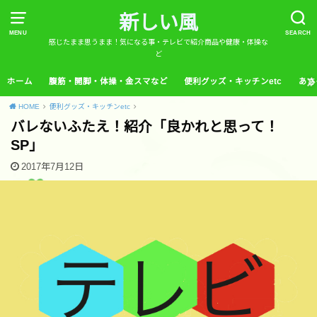
新しい風
MENU
SEARCH
感じたまま思うまま！気になる事・テレビで紹介商品や健康・体操な
ど
ホーム
腹筋・開脚・体操・金スマなど
便利グッズ・キッチンetc
あさ
HOME
便利グッズ・キッチンetc
バレないふたえ！紹介「良かれと思って！
SP」
2017年7月12日