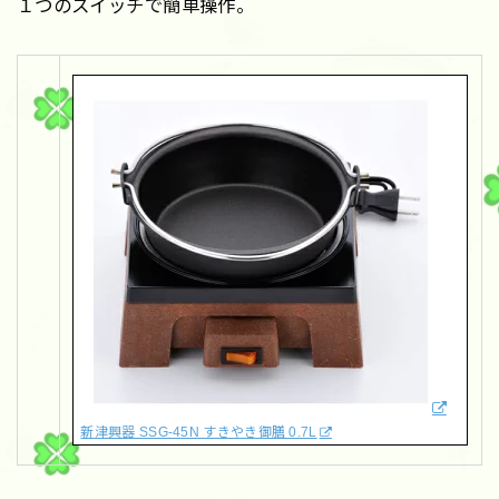
１つのスイッチで簡単操作。
新津興器 SSG-45N すきやき御膳 0.7L