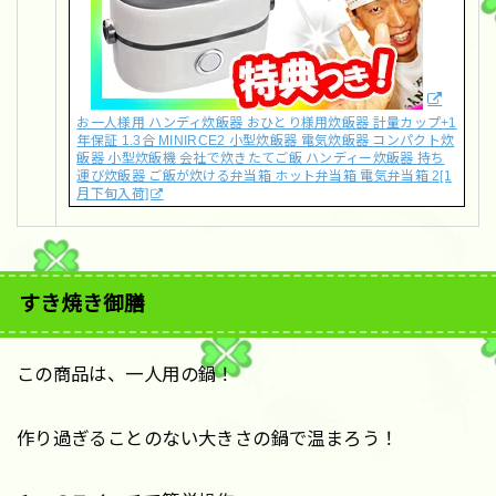
お一人様用 ハンディ炊飯器 おひとり様用炊飯器 計量カップ+1
年保証 1.3合 MINIRCE2 小型炊飯器 電気炊飯器 コンパクト炊
飯器 小型炊飯機 会社で炊きたてご飯 ハンディー炊飯器 持ち
運び炊飯器 ご飯が炊ける弁当箱 ホット弁当箱 電気弁当箱 2[1
月下旬入荷]
すき焼き御膳
この商品は、一人用の鍋！
作り過ぎることのない大きさの鍋で温まろう！