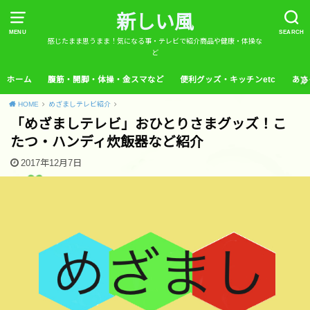
新しい風
MENU
SEARCH
感じたまま思うまま！気になる事・テレビで紹介商品や健康・体操な
ど
ホーム
腹筋・開脚・体操・金スマなど
便利グッズ・キッチンetc
あさ
HOME
めざましテレビ紹介
「めざましテレビ」おひとりさまグッズ！こ
たつ・ハンディ炊飯器など紹介
2017年12月7日