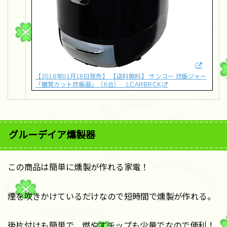
【2018年01月18日発売】 【送料無料】 サンコー 炊飯ジャー
「糖質カット炊飯器」（6合） LCARBRCK
グルーデイア燻製器
この商品は簡単に燻製が作れる家電！
煙を吹きかけているだけなので短時間で燻製が作れる。
後片付けも簡単で、燃やすチップも少量でなので便利！