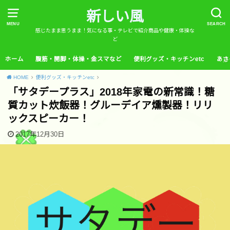
新しい風
MENU
SEARCH
感じたまま思うまま！気になる事・テレビで紹介商品や健康・体操な
ど
ホーム
腹筋・開脚・体操・金スマなど
便利グッズ・キッチンetc
あさ
HOME
便利グッズ・キッチンetc
「サタデープラス」2018年家電の新常識！糖
質カット炊飯器！グルーデイア燻製器！リリ
ックスピーカー！
2017年12月30日