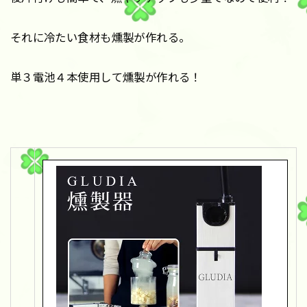
それに冷たい食材も燻製が作れる。
単３電池４本使用して燻製が作れる！