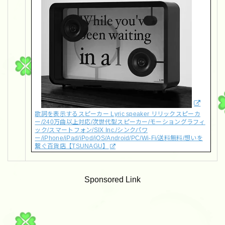
歌詞を表示するスピーカー Lyric speaker リリックスピーカ
ー/240万曲以上対応/次世代型スピーカー/モーショングラフィ
ック/スマートフォン/SIX Inc./シンクパワ
ー/iPhone/iPad/iPod/iOS/Android/PC/Wi-Fi/送料無料/想いを
繋ぐ百貨店【TSUNAGU】
Sponsored Link