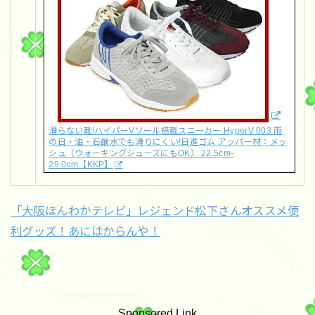
滑らない靴!ハイパーVソール搭載スニーカー HyperV 003 雨
の日・油・石鹸水でも滑りにくい!日進ゴム アッパー材：メッ
シュ（ウォーキングシューズにもOK） 22.5cm-
29.0cm【KKP】
「大阪ほんわかテレビ」レジェンド松下さんオススメ便
利グッズ！あにはからんや！
Sponsored Link