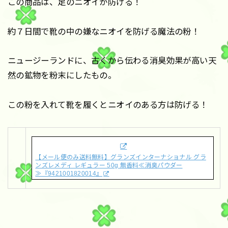
この商品は、足のニオイが防げる！
約７日間で靴の中の嫌なニオイを防げる魔法の粉！
ニュージーランドに、古くから伝わる消臭効果が高い天
然の鉱物を粉末にしたもの。
この粉を入れて靴を履くとニオイのある方は防げる！
【メール便のみ送料無料】グランズインターナショナル グラ
ンズレメディ レギュラー 50g 無香料≪消臭パウダー
≫『9421001820014』