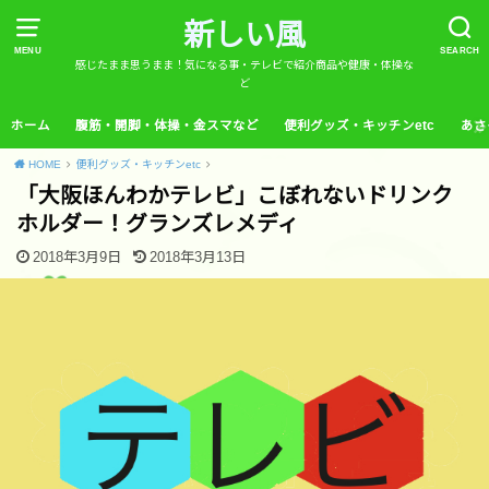
新しい風
MENU
SEARCH
感じたまま思うまま！気になる事・テレビで紹介商品や健康・体操な
ど
ホーム
腹筋・開脚・体操・金スマなど
便利グッズ・キッチンetc
あさ
HOME
便利グッズ・キッチンetc
「大阪ほんわかテレビ」こぼれないドリンク
ホルダー！グランズレメディ
2018年3月9日
2018年3月13日