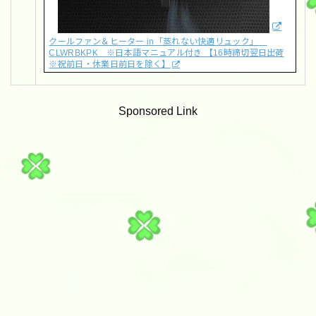
クールファン＆ヒーター in「蒸れない快適リュック」
CLWRBKPK ※日本語マニュアル付き 【16時締切翌日出荷
※祝前日・休業日前日を除く】
Sponsored Link