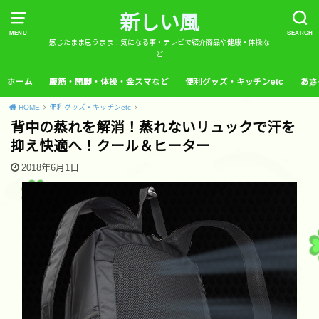
新しい風
MENU
SEARCH
感じたまま思うまま！気になる事・テレビで紹介商品や健康・体操な
ど
ホーム
腹筋・開脚・体操・金スマなど
便利グッズ・キッチンetc
あさ
HOME
便利グッズ・キッチンetc
背中の蒸れを解消！蒸れないリュックで汗を
抑え快適へ！クール＆ヒーター
2018年6月1日