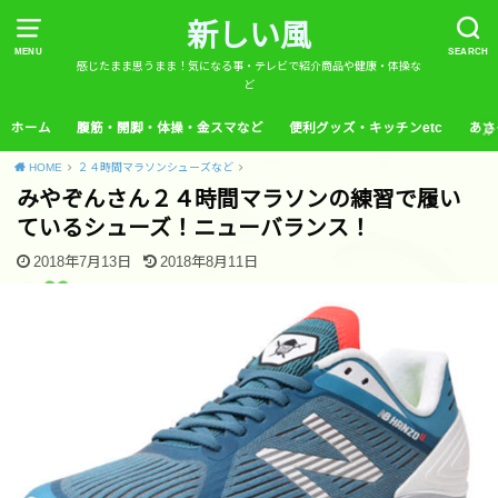
新しい風
MENU
SEARCH
感じたまま思うまま！気になる事・テレビで紹介商品や健康・体操な
ど
ホーム
腹筋・開脚・体操・金スマなど
便利グッズ・キッチンetc
あさ
HOME
２４時間マラソンシューズなど
みやぞんさん２４時間マラソンの練習で履い
ているシューズ！ニューバランス！
2018年7月13日
2018年8月11日