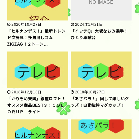
2020年10月27日
2024年1月21日
「ヒルナンデス！」最新トレン
「イッテQ」大坂なおみ選手！
ド文房具！多角消しゴム
ひとり卓球台
ZIGZAG！２トーン…
2018年12月13日
2018年10月27日
「かりそめ天国」銀座ロフト！
「あさパラ！」回して楽しいグ
オススメ商品BEST３！ＣＯＬ
ッズ！自動撹拌マグカップ！
ＯＲＵＰ ライト