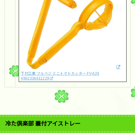
下村工業 フルベジ ミニトマトカッター FV-629
4962336611229
冷た倶楽部 蓋付アイストレー