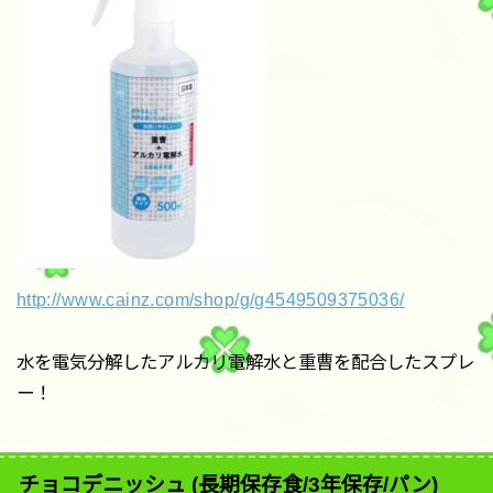
http://www.cainz.com/shop/g/g4549509375036/
水を電気分解したアルカリ電解水と重曹を配合したスプレ
ー！
チョコデニッシュ (長期保存食/3年保存/パン)