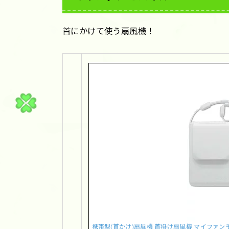
首にかけて使う扇風機！
携帯型(首かけ)扇風機 首掛け扇風機 マイファン