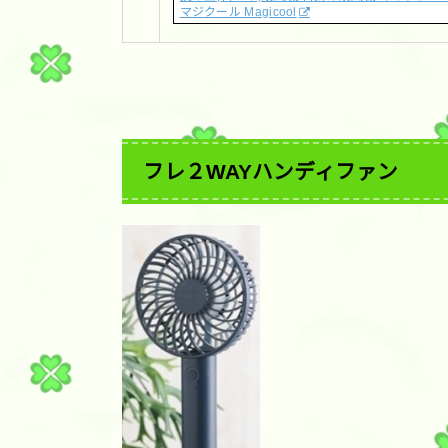
マジクール Magicool
フレ２WAYハンディファン