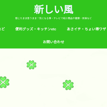
新しい風
感じたまま思うまま！気になる事・テレビで紹介商品や健康・体操など
など
便利グッズ・キッチンetc
あさイチ・ちょい得ワザ
ど
芸能人！愛用品・お気に入り
ヒルナンデス！紹介
絵本
めざましテレビ紹介
アプリ
生活のエトセトラ！
サンダル靴ずれ予防
ソレダメ！
子供の育て方と教育
花粉症
桜の旅ベスト３
あさイチ・ちょい得ワザ
親と子供の防犯術
収納術・ヒルナンデス紹
健康・あさイチ、サタデ
絆創膏が剥がれにくくい
お問い合わせ
マなど。