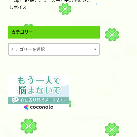
「zip!」睡眠アプリ！大谷翔平選手めざま
しボイス
カテゴリー