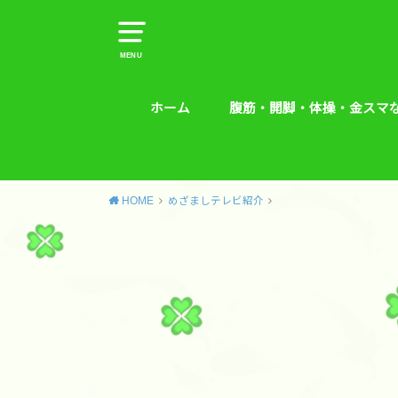
MENU
ホーム
腹筋・開脚・体操・金スマ
腹筋・開脚・体操・金スマな
腰痛予防エクササイズ
HOME
めざましテレビ紹介