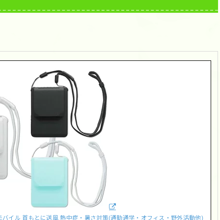
モバイル 首もとに送風 熱中症・暑さ対策(通勤通学・オフィス・野外活動他)