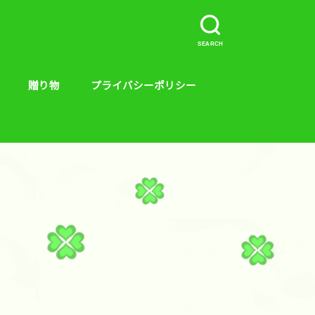
SEARCH
贈り物
プライバシーポリシー
介など。
ープラス、キンス
やり方
贈り物
絵本