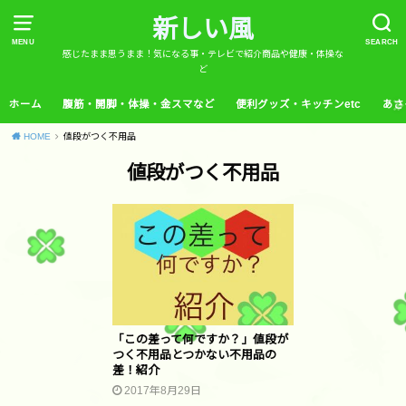
新しい風
MENU
SEARCH
感じたまま思うまま！気になる事・テレビで紹介商品や健康・体操な
ど
ホーム
腹筋・開脚・体操・金スマなど
便利グッズ・キッチンetc
あさ
HOME
値段がつく不用品
値段がつく不用品
「この差って何ですか？」値段が
つく不用品とつかない不用品の
差！紹介
2017年8月29日