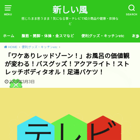
新しい風
MENU
SEARCH
感じたまま思うまま！気になる事・テレビで紹介商品や健康・体操な
ど
ホーム
腹筋・開脚・体操・金スマなど
便利グッズ・キッチンetc
あさ
HOME
便利グッズ・キッチンetc
「ワケありレッドゾーン！」お風呂の価値観
が変わる！バスグッズ！アクアライト！スト
レッチボディタオル！足湯バケツ！
2019年3月3日