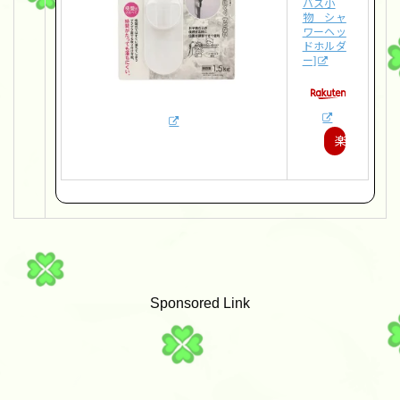
バス小
物 シャ
ワーヘッ
ドホルダ
ー]
楽
天
で
購
入
Sponsored Link