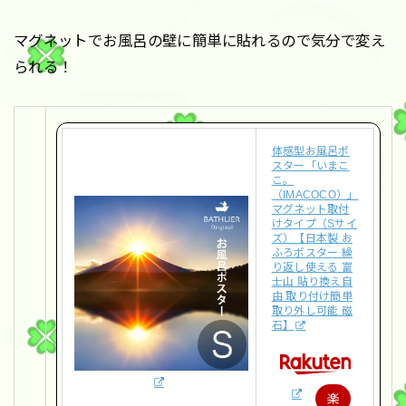
マグネットでお風呂の壁に簡単に貼れるので気分で変え
られる！
体感型お風呂ポ
スター「いまこ
こ。
（IMACOCO）」
マグネット取付
けタイプ（Sサイ
ズ）【日本製 お
ふろポスター 繰
り返し使える 富
士山 貼り換え自
由 取り付け簡単
取り外し可能 磁
石】
楽