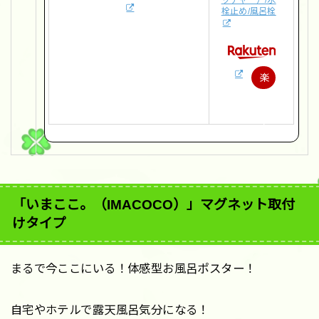
ッチャー）/水
栓止め/風呂栓
楽
天
で
購
入
「いまここ。（IMACOCO）」マグネット取付
けタイプ
まるで今ここにいる！体感型お風呂ポスター！
自宅やホテルで露天風呂気分になる！