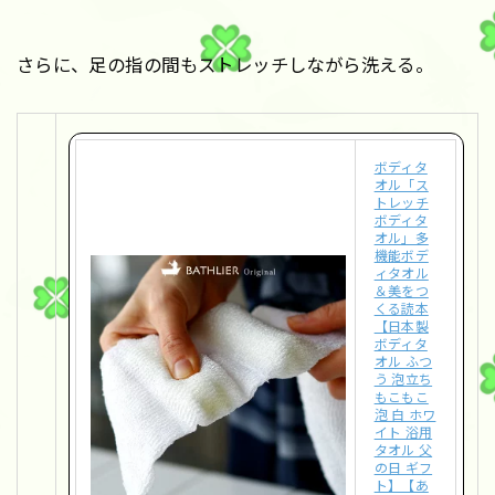
さらに、足の指の間もストレッチしながら洗える。
ボディタ
オル「ス
トレッチ
ボディタ
オル」多
機能ボデ
ィタオル
＆美をつ
くる読本
【日本製
ボディタ
オル ふつ
う 泡立ち
もこもこ
泡 白 ホワ
イト 浴用
タオル 父
の日 ギフ
ト】【あ