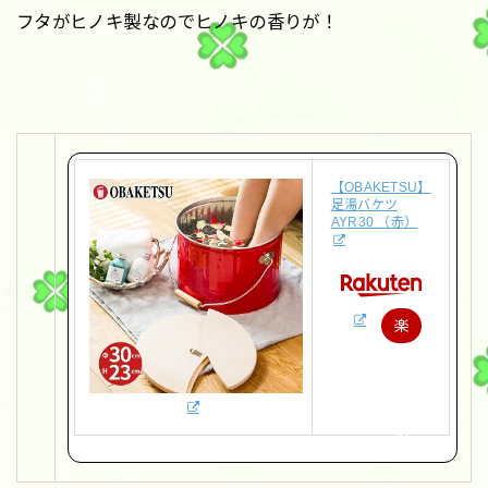
フタがヒノキ製なのでヒノキの香りが！
【OBAKETSU】
足湯バケツ
AYR30 （赤）
楽
天
で
購
入