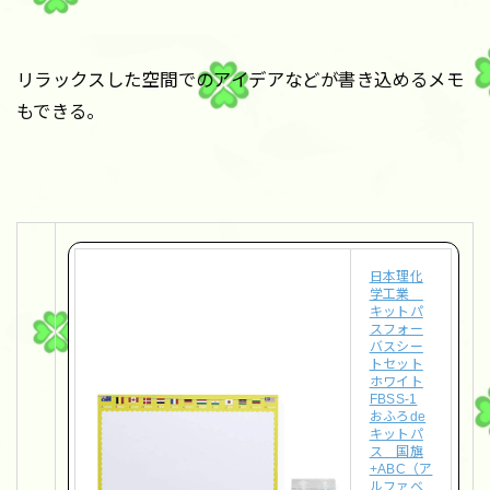
リラックスした空間でのアイデアなどが書き込めるメモ
もできる。
日本理化
学工業
キットパ
スフォー
バスシー
トセット
ホワイト
FBSS-1
おふろde
キットパ
ス 国旗
+ABC（ア
ルファベ