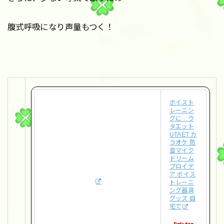
腹式呼吸になり声量もつく！
ボイスト
レーニン
グに ウ
タエット
UTAET カ
ラオケ 防
音マイク
ドリーム
プロイデ
ア ボイス
トレーニ
ング器具
グッズ 自
宅で