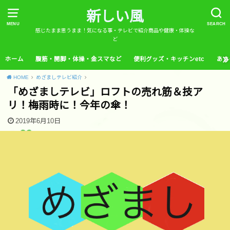
新しい風
MENU
SEARCH
感じたまま思うまま！気になる事・テレビで紹介商品や健康・体操な
ど
ホーム
腹筋・開脚・体操・金スマなど
便利グッズ・キッチンetc
あさ
HOME
めざましテレビ紹介
「めざましテレビ」ロフトの売れ筋＆技ア
リ！梅雨時に！今年の傘！
2019年6月10日