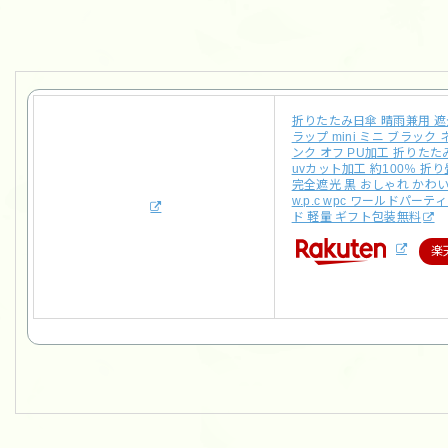
折りたたみ日傘 晴雨兼用 
ラップ mini ミニ ブラック
ンク オフ PU加工 折りたた
uvカット加工 約100％ 折
完全遮光 黒 おしゃれ かわ
w.p.c wpc ワールドパーテ
ド 軽量 ギフト包装無料
楽