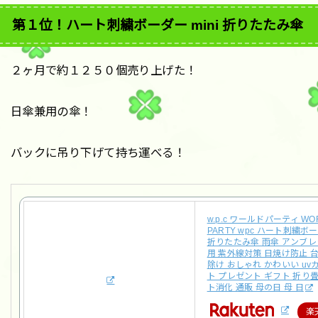
第１位！ハート刺繍ボーダー mini 折りたたみ傘
２ヶ月で約１２５０個売り上げた！
日傘兼用の傘！
バックに吊り下げて持ち運べる！
w.p.c ワールドパーティ WO
PARTY wpc ハート刺繍ボーダ
折りたたみ傘 雨傘 アンブレ
用 紫外線対策 日焼け防止 台
除け おしゃれ かわいい uv
ト プレゼント ギフト 折り
ト消化 通販 母の日 母 日
楽