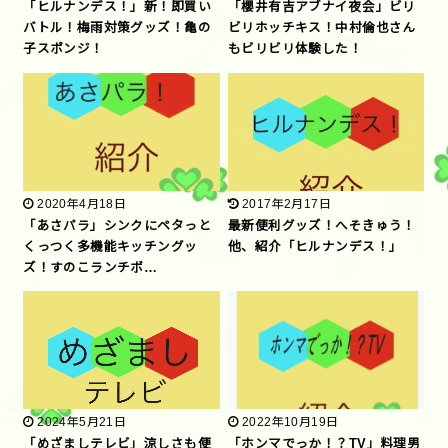
「ヒルナンデス！」新！即買い
「櫻井有吉アブナイ夜会」ビリ
バトル！梅雨対策グッズ！亀の
ビリホッチキス！中村倫也さん
子スポンジ！
もビリビリ体験した！
2020年4月18日
2017年2月17日
「あさパラ」シンクにペタっと
最新便利グッズ！へそきゅう！
くっつく多機能キッチングッ
他、紹介「ヒルナンデス！」
ズ！すのこランチボ…
2024年5月21日
2022年10月19日
「めざましテレビ」涼しさも便
「ホンマでっか！？TV」料理男