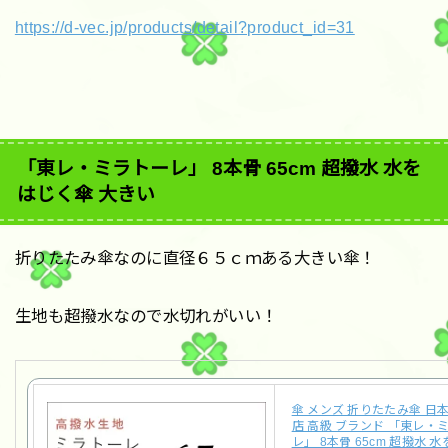
https://d-vec.jp/products/detail?product_id=31
「東レ・ミラトーレ」 8本骨 65cm 超撥水 水を
はじく傘 大きい
折りたたみ傘なのに直径６５ｃｍある大きい傘！
生地も超撥水なので水切れがいい！
傘 メンズ 折りたたみ傘 日
店 高級 ブランド 「東レ・
レ」 8本骨 65cm 超撥水 