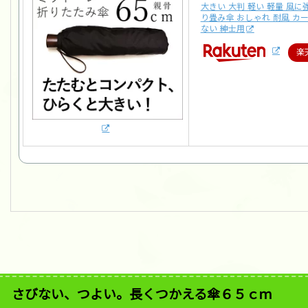
大きい 大判 軽い 軽量 風に
り畳み傘 おしゃれ 耐風 カ
ない 紳士用
楽
さびない、つよい。長くつかえる傘６５ｃｍ