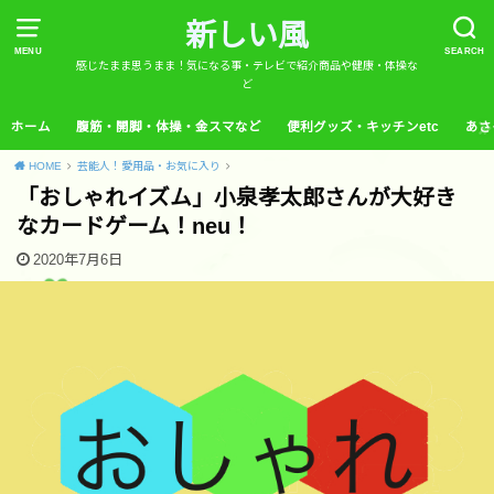
新しい風
MENU
SEARCH
感じたまま思うまま！気になる事・テレビで紹介商品や健康・体操な
ど
ホーム
腹筋・開脚・体操・金スマなど
便利グッズ・キッチンetc
あさ
HOME
芸能人！愛用品・お気に入り
「おしゃれイズム」小泉孝太郎さんが大好き
なカードゲーム！neu！
2020年7月6日