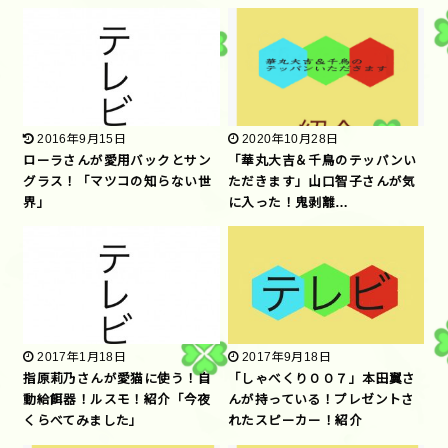
2016年9月15日
2020年10月28日
ローラさんが愛用バックとサン
「華丸大吉＆千鳥のテッパンい
グラス！「マツコの知らない世
ただきます」山口智子さんが気
界」
に入った！鬼剥離…
2017年1月18日
2017年9月18日
指原莉乃さんが愛猫に使う！自
「しゃべくり００７」本田翼さ
動給餌器！ルスモ！紹介「今夜
んが持っている！プレゼントさ
くらべてみました」
れたスピーカー！紹介