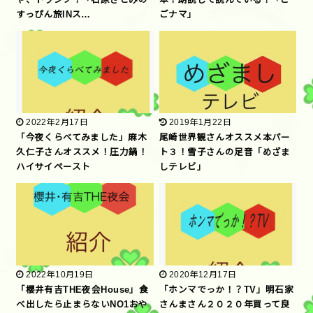
すっぴん旅INス…
ごナマ」
2022年2月17日
2019年1月22日
「今夜くらべてみました」麻木
尾崎世界観さんオススメ本パー
久仁子さんオススメ！圧力鍋！
ト３！雪子さんの足音「めざま
ハイサイペースト
しテレビ」
2022年10月19日
2020年12月17日
「櫻井有吉THE夜会House」食
「ホンマでっか！？TV」明石家
べ出したら止まらないNO1おや
さんまさん２０２０年買って良