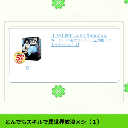
【中古】転生したらスライムだった
件 ＜1−14巻セット＞ / 川上泰樹（コ
ミックセット）
とんでもスキルで異世界放浪メシ（１）