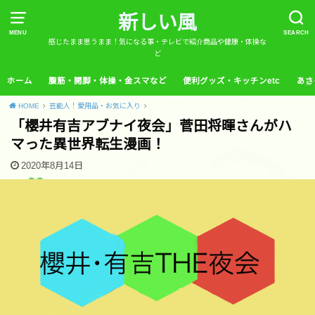
新しい風
MENU
SEARCH
感じたまま思うまま！気になる事・テレビで紹介商品や健康・体操な
ど
ホーム
腹筋・開脚・体操・金スマなど
便利グッズ・キッチンetc
あさ
HOME
芸能人！愛用品・お気に入り
「櫻井有吉アブナイ夜会」菅田将暉さんがハ
マった異世界転生漫画！
2020年8月14日