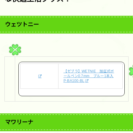
ウェツトニー
【ゼブラ】WETNIE 加圧式ボ
ールペン0.7mm ブルー1本入
P-BA100-BL
マワリーナ