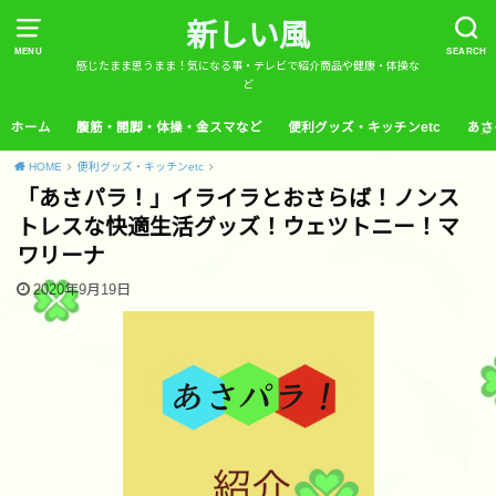
新しい風
MENU
SEARCH
感じたまま思うまま！気になる事・テレビで紹介商品や健康・体操な
ど
ホーム
腹筋・開脚・体操・金スマなど
便利グッズ・キッチンetc
あさ
HOME
便利グッズ・キッチンetc
「あさパラ！」イライラとおさらば！ノンス
トレスな快適生活グッズ！ウェツトニー！マ
ワリーナ
2020年9月19日