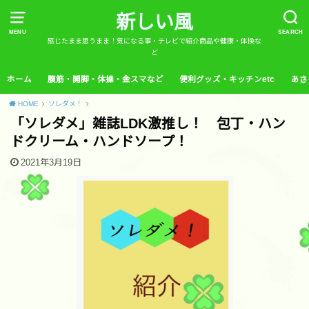
新しい風
MENU
SEARCH
感じたまま思うまま！気になる事・テレビで紹介商品や健康・体操な
ど
ホーム
腹筋・開脚・体操・金スマなど
便利グッズ・キッチンetc
あさ
HOME
ソレダメ！
「ソレダメ」雑誌LDK激推し！ 包丁・ハン
ドクリーム・ハンドソープ！
2021年3月19日