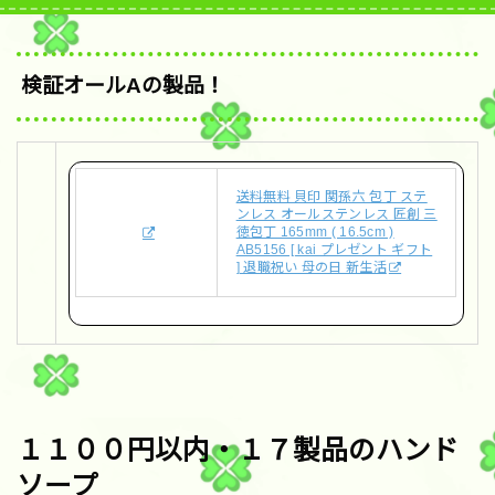
検証オールAの製品！
送料無料 貝印 関孫六 包丁 ステ
ンレス オールステンレス 匠創 三
徳包丁 165mm ( 16.5cm )
AB5156 [ kai プレゼント ギフト
] 退職祝い 母の日 新生活
１１００円以内・１７製品のハンド
ソープ