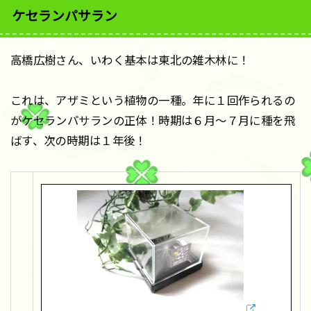
ケセランパサラン
高橋広樹さん、いわく基本は東北の雑木林に！
これは、アザミという植物の一種。年に１回作られるの
がケセランパサランの正体！時期は６月〜７月に種を飛
ばす、次の時期は１年後！