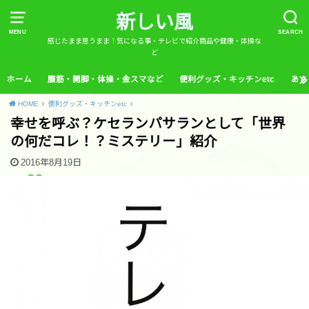
新しい風
MENU
SEARCH
感じたまま思うまま！気になる事・テレビで紹介商品や健康・体操な
ど
ホーム
腹筋・開脚・体操・金スマなど
便利グッズ・キッチンetc
あさ
HOME
便利グッズ・キッチンetc
幸せを呼ぶ？ケセランパサランとして「世界
の何だコレ！？ミステリー」紹介
2016年8月19日