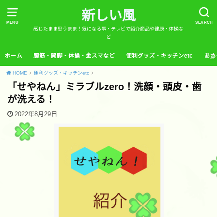
新しい風
MENU
SEARCH
感じたまま思うまま！気になる事・テレビで紹介商品や健康・体操な
ど
ホーム
腹筋・開脚・体操・金スマなど
便利グッズ・キッチンetc
あさ
HOME
便利グッズ・キッチンetc
「せやねん」ミラブルzero！洗顔・頭皮・歯
が洗える！
2022年8月29日