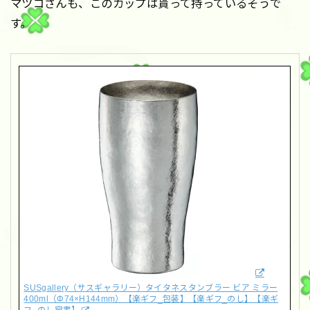
マツコさんも、このカップは貰って持っているそうで
す。
SUSgallery（サスギャラリー）タイタネスタンブラー ビア ミラー
400ml（Φ74×H144mm）【楽ギフ_包装】【楽ギフ_のし】【楽ギ