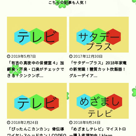
2019年5月7日
2017年12月30日
「有吉の真夜中の保健室４」加
「サタデープラス」2018年家電
齢臭・汗臭・口臭がチェックで
の新常識！糖質カット炊飯器！
きる！クンクンボ…
グルーデイア…
2018年2月24日
2018年9月24日
「ぴったんこカンカン」骨伝導
「めざましテレビ」マイストロ
ワイヤレスヘッドホン！CODEO
ー購入者増加中！klean