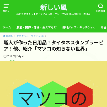
新しい風
MENU
SEARCH
感じたまま思うまま！気になる事・テレビで紹介商品や健康・体操な
ど
ホーム
腹筋・開脚・体操・金スマなど
便利グッズ・キッチンetc
あさ
HOME
便利グッズ・キッチンetc
職人が作った日用品！タイタネスタンブラービ
ア！他、紹介「マツコの知らない世界」
2017年5月9日