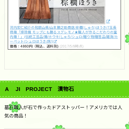
河内宏仁紹介の和歌山県/山本勝之助商店 棕櫚(しゅろ)ほうき/7玉長
柄箒「掃除機 モップにも勝るスグレモノ★職人が作るこだわりの室
内箒！」(伝統工芸品/箒/ホウキ/しゅろ/シュロ/贈り物/贈答品/雑貨/カ
ーペット/シュロほうき/床/)
価格：4860円（税込、送料別)
(2017/5/9時点)
A JI PROJECT 漬物石
墓石職人が石で作ったドアストッパー！アメリカでは人
気の商品！