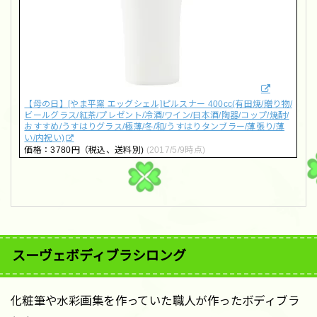
【母の日】[やま平窯 エッグシェル]ピルスナー 400cc(有田焼/贈り物/
ビールグラス/紅茶/プレゼント/冷酒/ワイン/日本酒/陶器/コップ/焼酎/
おすすめ/うすはりグラス/極薄/冬/和/うすはりタンブラー/薄張り/薄
い/内祝い)
価格：3780円（税込、送料別)
(2017/5/9時点)
スーヴェボディブラシロング
化粧筆や水彩画集を作っていた職人が作ったボディブラ