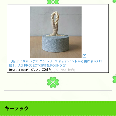
【明日5/10 9:59まで エントリーで表示ポイントから更に最大+13
倍！】AJI PROJECT/漬物石/POUND
価格：4104円（税込、送料別)
(2017/5/9時点)
キーフック