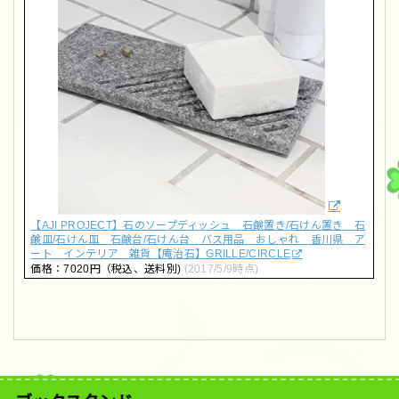
【AJI PROJECT】石のソープディッシュ 石鹸置き/石けん置き 石
鹸皿/石けん皿 石鹸台/石けん台 バス用品 おしゃれ 香川県 ア
ート インテリア 雑貨【庵治石】GRILLE/CIRCLE
価格：7020円（税込、送料別)
(2017/5/9時点)