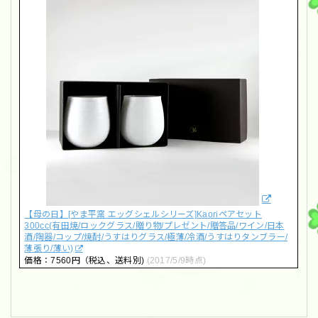
【母の日】[やま平窯 エッグシェルシリーズ]Kaoriペアセット
300cc(有田焼/ロックグラス/贈り物/プレゼント/贈答品/ワイン/日本
酒/陶器/コップ/焼酎/うすはりグラス/極薄/冷酒/うすはりタンブラー/
薄張り/薄い)
価格：7560円（税込、送料別)
(2017/5/9時点)