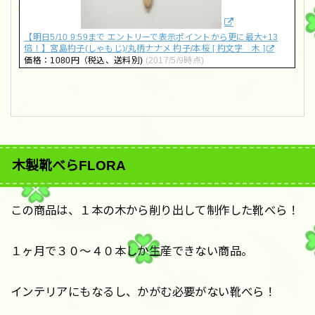
【明日5/10 9:59まで エントリーで表示ポイントから更に最大+13
倍！】宮島杓子(しゃもじ)/丸柄ナナメ 杓子/本桜 [ 杓文字 木 ]
価格：1080円（税込、送料別)
(2017/5/9時点)
木製靴べらFLORA
この商品は、１本の木から削り出して制作した靴べら！
１ヶ月で３０〜４０本しか生産できない商品。
インテリアにもなるし、かがむ必要がない靴べら！