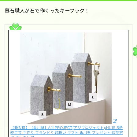
墓石職人が石で作くったキーフック！
【新入荷】【香川県】AJI PROJECT(アジプロジェクト)/HUIS S伝
統工芸 手作り ブランド 引越祝い ギフト 香川県 プレゼント 保存容