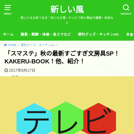
新しい風
MENU
SEARCH
感じたまま思うまま！気になる事・テレビで紹介商品や健康・体操な
ど
ホーム
腹筋・開脚・体操・金スマなど
便利グッズ・キッチンetc
あさ
HOME
便利グッズ・キッチンetc
「スマステ」秋の最新すごすぎ文房具SP！
KAKERU-BOOK！他、紹介！
2017年9月17日