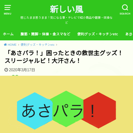
新しい風
MENU
SEARCH
感じたまま思うまま！気になる事・テレビで紹介商品や健康・体操な
ど
ホーム
腹筋・開脚・体操・金スマなど
便利グッズ・キッチンetc
あさ
HOME
便利グッズ・キッチンetc
「あさパラ！」困ったときの救世主グッズ！
スリージャルビ！大汗さん！
2020年3月17日