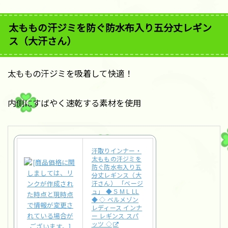
太ももの汗ジミを防ぐ防水布入り五分丈レギン
ス（大汗さん）
太ももの汗ジミを吸着して快適！
内側にすばやく速乾する素材を使用
汗取りインナー・
太ももの汗ジミを
防ぐ防水布入り五
分丈レギンス（大
汗さん） 「ベージ
ュ」 ◆ S M L LL
◆ ◇ ベルメゾン
レディース インナ
ー レギンス スパ
ッツ ◇