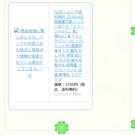
[公式ショップ]送
料無料【3JALBI】
超軽量万能シリコ
ンほうき「スリー
ジャルビ」第2
弾/ver.2★ブラッ
ク/グレー/ピンク/
ミント中1個選択
★ほうき 室内 お
しゃれ 掃除 抜け
毛 犬の毛 猫の毛
髪の毛 超軽量 ラ
グ カーペット 浴
室 静電気 マクア
ケ
価格：3750円（税
込、送料無料)
(2020/3/17時点)