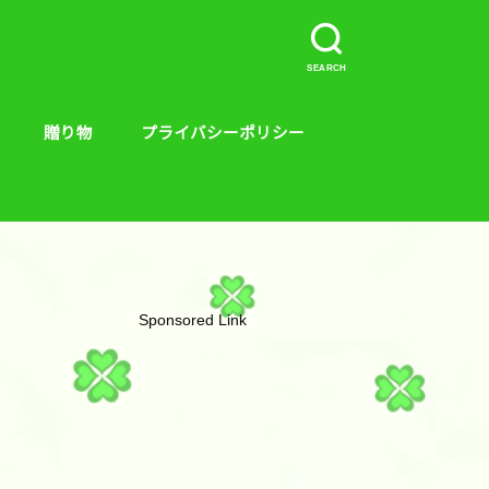
SEARCH
贈り物
プライバシーポリシー
介など。
ープラス、キンス
やり方
贈り物
絵本
Sponsored Link