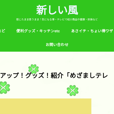
新しい風
感じたまま思うまま！気になる事・テレビで紹介商品や健康・体操など
など
便利グッズ・キッチンetc
あさイチ・ちょい得ワザ
ど
芸能人！愛用品・お気に入り
ヒルナンデス！紹介
絵本
めざましテレビ紹介
アプリ
生活のエトセトラ！
サンダル靴ずれ予防
ソレダメ！
子供の育て方と教育
花粉症
桜の旅ベスト３
あさイチ・ちょい得ワザ
親と子供の防犯術
収納術・ヒルナンデス紹
健康・あさイチ、サタデ
絆創膏が剥がれにくくい
お問い合わせ
マなど。
アップ！グッズ！紹介「めざましテレ