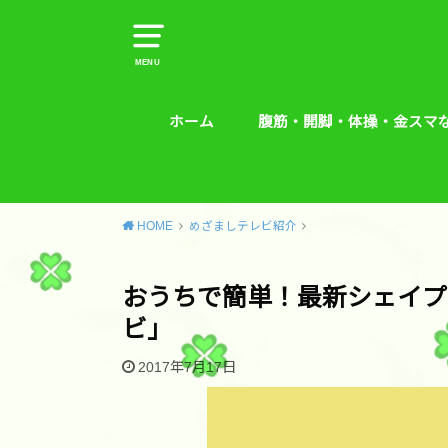
MENU
ホーム
腹筋・開脚・体操・金スマ
腹筋・開脚・体操・金スマな
腰痛予防エクササイズ
HOME
めざましテレビ紹介
おうちで簡単！最新シェイプ
ビ」
2017年7月17日