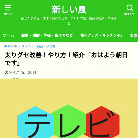
新しい風
MENU
SEARCH
感じたまま思うまま！気になる事・テレビで紹介商品や健康・体操な
ど
ホーム
腹筋・開脚・体操・金スマなど
便利グッズ・キッチンetc
あさ
HOME
ダイエット商品・やり方
太りグセ改善！やり方！紹介「おはよう朝日
です」
2017年5月30日