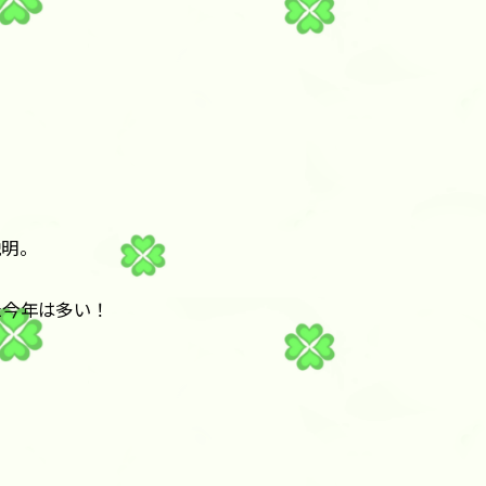
説明。
た今年は多い！
！