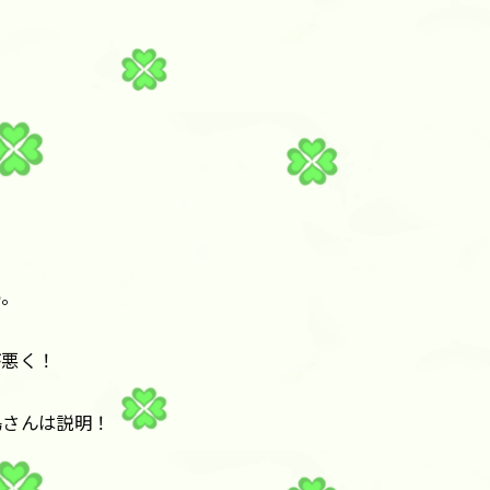
の。
が悪く！
島さんは説明！