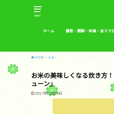
MENU
ホーム
腹筋・開脚・体操・金スマ
腹筋・開脚・体操・金スマな
腰痛予防エクササイズ
HOME
お米
お米の美味しくなる炊き方！
ューン」
2017年11月19日