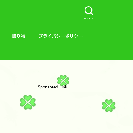
SEARCH
贈り物
プライバシーポリシー
介など。
ープラス、キンス
やり方
贈り物
絵本
Sponsored Link