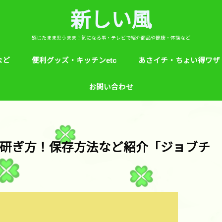
新しい風
感じたまま思うまま！気になる事・テレビで紹介商品や健康・体操など
など
便利グッズ・キッチンetc
あさイチ・ちょい得ワザ
ど
芸能人！愛用品・お気に入り
ヒルナンデス！紹介
絵本
めざましテレビ紹介
アプリ
生活のエトセトラ！
サンダル靴ずれ予防
ソレダメ！
子供の育て方と教育
花粉症
桜の旅ベスト３
あさイチ・ちょい得ワザ
親と子供の防犯術
収納術・ヒルナンデス紹
健康・あさイチ、サタデ
絆創膏が剥がれにくくい
お問い合わせ
マなど。
研ぎ方！保存方法など紹介「ジョブチ