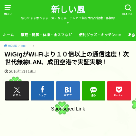
新しい風
MENU
SEARCH
感じたまま思うまま！気になる事・テレビで紹介商品や健康・体操な
ど
ホーム
腹筋・開脚・体操・金スマなど
便利グッズ・キッチンetc
あさ
HOME
etc・・
WiGigがWi-Fiより１０倍以上の通信速度！次
世代無線LAN、成田空港で実証実験！
2016年2月19日
ポスト
シェア
はてブ
送る
Pocket
Sponsored Link