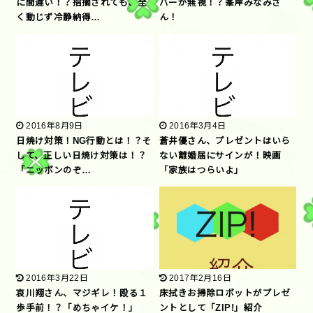
に間違い！？指摘されても、全
バーが無視！？峯岸みなみさ
く動じず冷静納得…
ん！
2016年8月9日
2016年3月4日
日焼け対策！NG行動とは！？そ
蒼井優さん、プレゼントはいら
して、正しい日焼け対策は！？
ない離婚届にサインが！映画
「ニッポンのぞ…
「家族はつらいよ」
2016年3月22日
2017年2月16日
哀川翔さん、マジギレ！殴る１
床拭きお掃除ロボットがプレゼ
歩手前！？「めちゃイケ！」
ントとして「ZIP!」紹介