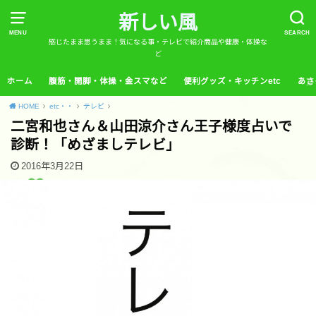
新しい風
MENU
SEARCH
感じたまま思うまま！気になる事・テレビで紹介商品や健康・体操な
ど
ホーム
腹筋・開脚・体操・金スマなど
便利グッズ・キッチンetc
あさ
HOME
etc・・
テレビ
二宮和也さん＆山田涼介さん王子様度占いで
診断！「めざましテレビ」
2016年3月22日