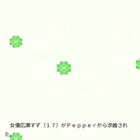
女優広瀬すず（１７）がＰｅｐｐｅｒから求婚され
た。