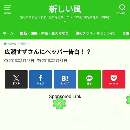
新しい風
MENU
SEARCH
感じたまま思うまま！気になる事・テレビで紹介商品や健康・体操な
ど
ホーム
腹筋・開脚・体操・金スマなど
便利グッズ・キッチンetc
あさ
HOME
芸能
広瀬すずさんにペッパー告白！？
2016年1月28日
2016年1月31日
ポスト
シェア
はてブ
送る
Pocket
Sponsored Link