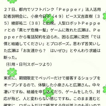
２７日、都内でソフトバンク「Ｐｅｐｐｅｒ」法人活用
記者説明会に、小泉今日子（４９）ピース又吉直樹（３
５）綾部祐二（３８）と出席。人型ロボットＰｅｐｐｅ
ｒとの「黒ヒゲ危機一髪」ゲームに敗れた広瀬は、Ｐｅ
ｐｐｅｒから電話契約を迫られ、困る広瀬に突然「では
僕と結婚してください」とプロポーズ。思わず苦笑いし
た広瀬は「お友達から？ はいぜひ」とやんわり求婚は
断った。
（引用・日刊スポーツより）
東京に、期間限定でペッパーだけで接客するショップを
オープンするので、体験した小泉さんと広瀬さん。中々
凄いですね、結婚を申し込んだり、ゲームをしたり、対
応が殆ど、人と変わらない感じですね。このまま進むと
確実に、ロボットだけで経営する店が並ぶのも近いので