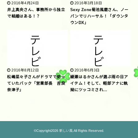
2016年4月24日
2016年3月18日
井上真央さん、事務所から独立
Sexy Zone菊池風磨さん、ノー
で結婚はある！？
パンでリハーサル！「ダウンタ
ウンDX」
2016年8月12日
2016年6月3日
松嶋菜々子さんがドラマで使っ
綾瀬はるかさんが選ぶ雨の日ア
ていたバック「営業部長 吉良
イテム！そして、軽部アナに執
奈津子」
拗にツッコミされ…
©Copyright2026
新しい風
.All Rights Reserved.