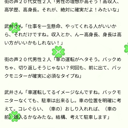
街の声２０代女性２人「男性の理想が高そう！高収入、
高学歴、高身長。それが、絶対に確実だよ！みたいな」
武井さん「仕事を一生懸命、やってくれる人がいいか
ら、それだけですね。収入とか、んー高身長、身長は高
い方がいいかもしれない！」
街の声２０代男性２人「車の運転がヘタそう。バックめ
ちゃ、切り返しそうじゃない？何回も、前に出て、バッ
クモニターが確実に必須なタイプね」
武井さん「車運転してるイメージなんですね。バックモ
ニターなくても、駐車は出来るし。車の位置を明確に考
えて。コレぐらい、（車の）おしり入れれば、（車の
前）頭入るかなみたな。結構、考えて駐車します」