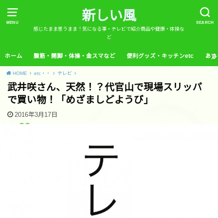
新しい風
MENU
SEARCH
感じたまま思うまま！気になる事・テレビで紹介商品や健康・体操な
ど
ホーム
腹筋・開脚・体操・金スマなど
便利グッズ・キッチンetc
あさ
HOME
etc・・
テレビ
武井咲さん、天然！？代官山で現場スリッパ
で買い物！「めざましどようび」
2016年3月17日