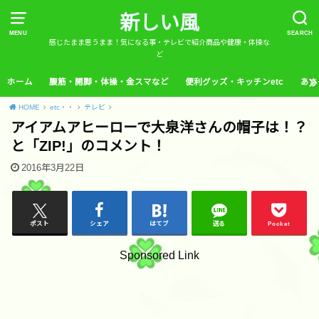
新しい風
MENU
SEARCH
感じたまま思うまま！気になる事・テレビで紹介商品や健康・体操な
ど
ホーム
腹筋・開脚・体操・金スマなど
便利グッズ・キッチンetc
あさ
HOME
etc・・
テレビ
アイアムアヒーローで大泉洋さんの帽子は！？
と「ZIP!」のコメント！
2016年3月22日
ポスト
シェア
はてブ
送る
Pocket
Sponsored Link