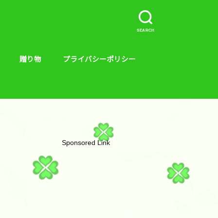
SEARCH
贈り物
プライバシーポリシー
介など。
ープラス、キンス
やり方
贈り物
絵本
Sponsored Link