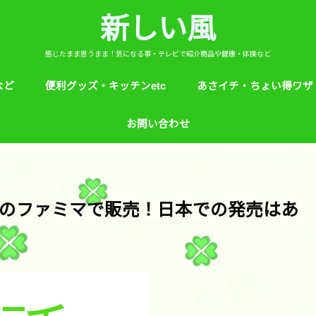
新しい風
感じたまま思うまま！気になる事・テレビで紹介商品や健康・体操など
など
便利グッズ・キッチンetc
あさイチ・ちょい得ワザ
ど
芸能人！愛用品・お気に入り
ヒルナンデス！紹介
絵本
めざましテレビ紹介
アプリ
生活のエトセトラ！
サンダル靴ずれ予防
ソレダメ！
子供の育て方と教育
花粉症
桜の旅ベスト３
あさイチ・ちょい得ワザ
親と子供の防犯術
収納術・ヒルナンデス紹
健康・あさイチ、サタデ
絆創膏が剥がれにくくい
お問い合わせ
マなど。
のファミマで販売！日本での発売はあ