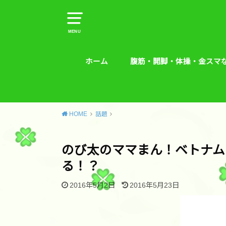
MENU
ホーム
腹筋・開脚・体操・金スマ
腹筋・開脚・体操・金スマな
腰痛予防エクササイズ
HOME
話題
のび太のママまん！ベトナム
る！？
2016年5月2日
2016年5月23日