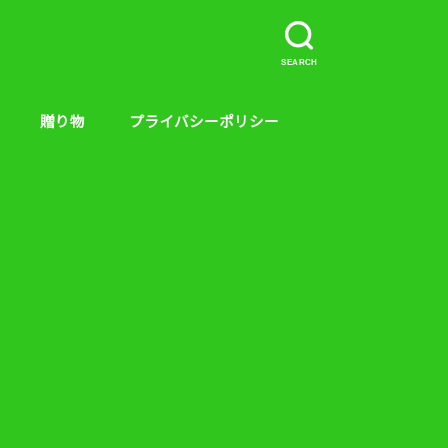
SEARCH
贈り物
プライバシーポリシー
介など。
ープラス、キンス
やり方
贈り物
絵本