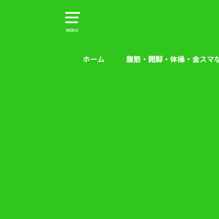
MENU
ホーム
腹筋・開脚・体操・金スマ
腹筋・開脚・体操・金スマな
腰痛予防エクササイズ