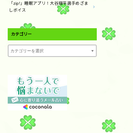
「zip!」睡眠アプリ！大谷翔平選手めざま
しボイス
カテゴリー