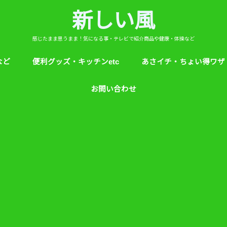
新しい風
感じたまま思うまま！気になる事・テレビで紹介商品や健康・体操など
など
便利グッズ・キッチンetc
あさイチ・ちょい得ワザ
ど
芸能人！愛用品・お気に入り
ヒルナンデス！紹介
絵本
めざましテレビ紹介
アプリ
生活のエトセトラ！
サンダル靴ずれ予防
ソレダメ！
子供の育て方と教育
花粉症
桜の旅ベスト３
あさイチ・ちょい得ワザ
親と子供の防犯術
収納術・ヒルナンデス紹
健康・あさイチ、サタデ
絆創膏が剥がれにくくい
お問い合わせ
マなど。