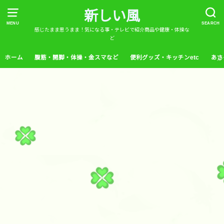
新しい風
MENU
SEARCH
感じたまま思うまま！気になる事・テレビで紹介商品や健康・体操な
ど
ホーム
腹筋・開脚・体操・金スマなど
便利グッズ・キッチンetc
あさ